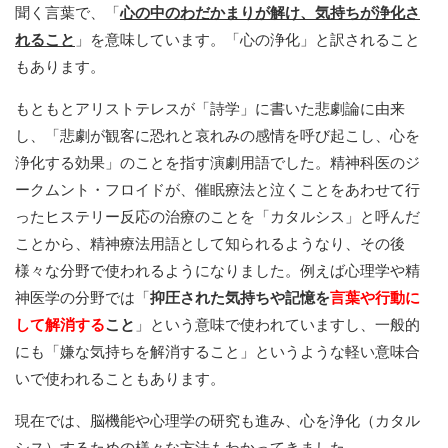
聞く言葉で、「
心の中のわだかまりが解け、気持ちが浄化さ
れること
」を意味しています。「心の浄化」と訳されること
もあります。
もともとアリストテレスが「詩学」に書いた悲劇論に由来
し、「悲劇が観客に恐れと哀れみの感情を呼び起こし、心を
浄化する効果」のことを指す演劇用語でした。精神科医のジ
ークムント・フロイドが、催眠療法と泣くことをあわせて行
ったヒステリー反応の治療のことを「カタルシス」と呼んだ
ことから、精神療法用語として知られるようなり、その後
様々な分野で使われるようになりました。例えば心理学や精
神医学の分野では「
抑圧された気持ちや記憶を
言葉や行動に
して解消する
こと
」という意味で使われていますし、一般的
にも「嫌な気持ちを解消すること」というような軽い意味合
いで使われることもあります。
現在では、脳機能や心理学の研究も進み、心を浄化（カタル
シス）するための様々な方法もわかってきました。