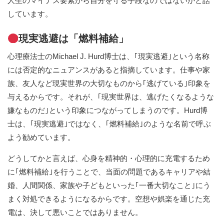
人生のマイナス要素から自分を守る手段なのではないかと話
しています。
現実逃避は「燃料補給」
心理療法士のMichael J. Hurd博士は、｢現実逃避｣という名称
には否定的なニュアンスがあると指摘しています。仕事や家
族、友人など現実世界の大切なものから｢逃げている｣印象を
与えるからです。それが、｢現実世界は、逃げたくなるような
嫌なものだ｣という印象につながってしまうのです。Hurd博
士は、｢現実逃避｣ではなく、｢燃料補給｣のような名前で呼ぶ
よう勧めています。
どうしてかと言えば、心身を精神的・心理的に充電するため
に｢燃料補給｣を行うことで、当面の問題であるキャリアや結
婚、人間関係、家族や子どもといった｢一番大切なこと｣にう
まく対処できるようになるからです。空想や娯楽を通じた充
電は、決して悪いことではありません。