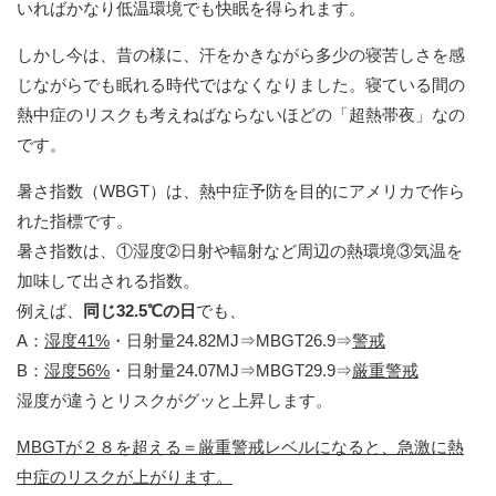
いればかなり低温環境でも快眠を得られます。
しかし今は、昔の様に、汗をかきながら多少の寝苦しさを感
じながらでも眠れる時代ではなくなりました。寝ている間の
熱中症のリスクも考えねばならないほどの「超熱帯夜」なの
です。
暑さ指数（WBGT）は、熱中症予防を目的にアメリカで作ら
れた指標です。
暑さ指数は、①湿度➁日射や輻射など周辺の熱環境③気温を
加味して出される指数。
例えば、
同じ32.5℃の日
でも、
A：
湿度41%
・日射量24.82MJ⇒MBGT26.9⇒
警戒
B：
湿度56%
・日射量24.07MJ⇒MBGT29.9⇒
厳重警戒
湿度が違うとリスクがグッと上昇します。
MBGT
が２８を超える＝厳重警戒レベルになると、急激に熱
中症のリスクが上がります。