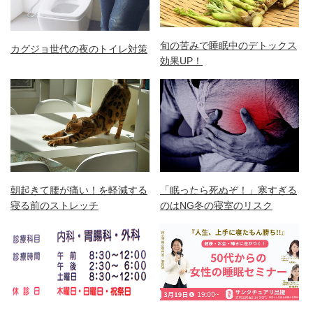
旬の苦みで睡眠中のデトックス
カグジョ世代の夜のトイレ対策
効果UP！
朝起きて腰が痛い！を軽減する
「眠ったら死ぬぞ！」寒すぎる
寝る前のストレッチ
のはNG冬の寝室のリスク