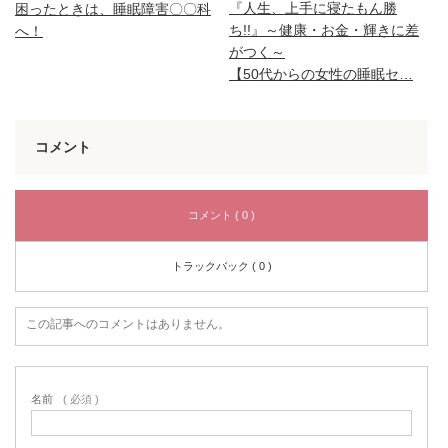
『人生、上手に寝たもん勝
困ったときは、睡眠障害〇〇科
ち!!』～健康・お金・輝きに差
へ！
がつく～
【50代からの女性の睡眠セ…
コメント
コメント ( 0 )
トラックバック ( 0 )
この記事へのコメントはありません。
名前
( 必須 )