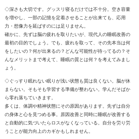
◇深さも大切です。グッスリ寝るだけでは不十分。空き容量
を増やし、一部の記憶を定着させることが出来ても、応用
力・想像力を延ばすのには足りません。
確かに、先ずは脳の疲れを取りたいが、現代人の睡眠改善の
最初の目的でしょう。でも、疲れを取って、その先本当は何
をしたいの？何が出来るの？どんな可能性が待ってるの？そ
んなメリットまで考えて、睡眠の質とは何？を考えてみまし
ょう。
◇ぐっすり眠れない眠りが浅い状態も質は良くない。脳が休
まらない。そもそも学習する準備が整わない。学んだそばか
ら零れ落ちていきます。
多くは、体調や精神状態にその原因があります。先ずは自分
の身体と心を見つめる事。原因改善と同時に睡眠が改善する
と自動的に気づいたらロスがなくなっている。自分を労り労
うことが能力向上のカギかもしれません。