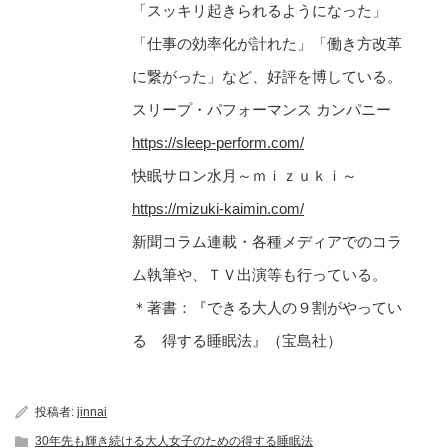
「スッキリ起きられるようになった」
「仕事の効率化が計れた」「働き方改革
に繋がった」など、好評を博している。
スリープ・パフォーマンス カンパニー
https://sleep-perform.com/
快眠サロン水月～ｍｉｚｕｋｉ～
https://mizuki-kaimin.com/
新聞コラム連載・各種メディアでのコラ
ム執筆や、ＴＶ出演等も行っている。
＊著書：『できる大人の９割がやってい
る 得する睡眠法』（宝島社）
投稿者:
jinnai
30年先も輝き続ける大人女子のための得する睡眠法