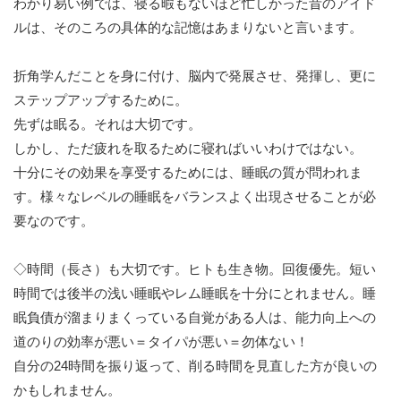
わかり易い例では、寝る暇もないほど忙しかった昔のアイド
ルは、そのころの具体的な記憶はあまりないと言います。
折角学んだことを身に付け、脳内で発展させ、発揮し、更に
ステップアップするために。
先ずは眠る。それは大切です。
しかし、ただ疲れを取るために寝ればいいわけではない。
十分にその効果を享受するためには、睡眠の質が問われま
す。様々なレベルの睡眠をバランスよく出現させることが必
要なのです。
◇時間（長さ）も大切です。ヒトも生き物。回復優先。短い
時間では後半の浅い睡眠やレム睡眠を十分にとれません。睡
眠負債が溜まりまくっている自覚がある人は、能力向上への
道のりの効率が悪い＝タイパが悪い＝勿体ない！
自分の24時間を振り返って、削る時間を見直した方が良いの
かもしれません。