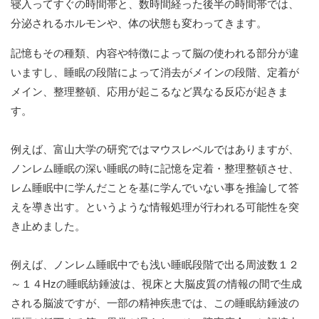
寝入ってすぐの時間帯と、数時間経った後半の時間帯では、
分泌されるホルモンや、体の状態も変わってきます。
記憶もその種類、内容や特徴によって脳の使われる部分が違
いますし、睡眠の段階によって消去がメインの段階、定着が
メイン、整理整頓、応用が起こるなど異なる反応が起きま
す。
例えば、富山大学の研究ではマウスレベルではありますが、
ノンレム睡眠の深い睡眠の時に記憶を定着・整理整頓させ、
レム睡眠中に学んだことを基に学んでいない事を推論して答
えを導き出す。というような情報処理が行われる可能性を突
き止めました。
例えば、ノンレム睡眠中でも浅い睡眠段階で出る周波数１２
～１４Hzの睡眠紡錘波は、視床と大脳皮質の情報の間で生成
される脳波ですが、一部の精神疾患では、この睡眠紡錘波の