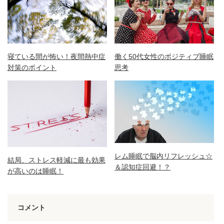
寝ている間が怖い！夜間熱中症
働く50代女性のポジティブ睡眠
対策のポイント
思考
レム睡眠で脳内リフレッシュ☆
結局、ストレス軽減に最も効果
＆認知症回避！？
が高いのは睡眠！
コメント