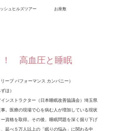
ッシュヒルズツアー
お座敷
？！ 高血圧と睡眠
any （スリープ パフォーマンス カンパニー）
みずほ）
アインストラクター（日本睡眠改善協議会）埼玉県
従事。医療の現場で心を病む人が増加している現状
ラー資格を取得。その後、睡眠問題を深く掘り下げ
り、延べ５万人以上の「眠りの悩み」に関わる中