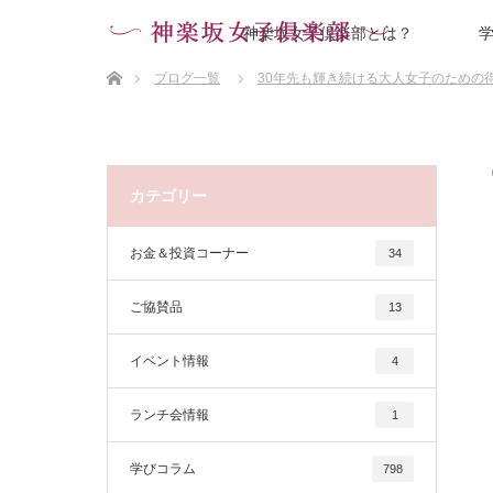
神楽坂女子倶楽部とは？
ホーム
ブログ一覧
30年先も輝き続ける大人女子のための
カテゴリー
お金＆投資コーナー
34
ご協賛品
13
イベント情報
4
ランチ会情報
1
学びコラム
798