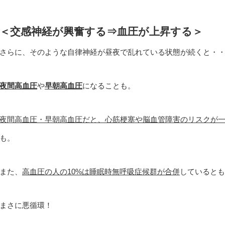
＜交感神経が興奮する⇒血圧が上昇する＞
さらに、そのような自律神経が昼夜で乱れている状態が続くと・
夜間高血圧
や
早朝高血圧
になることも。
夜間高血圧・早朝高血圧だと、心筋梗塞や脳血管障害のリスクが一
も。
また、
高血圧の人の10%は睡眠時無呼吸症候群が合併
しているとも
まさに悪循環！