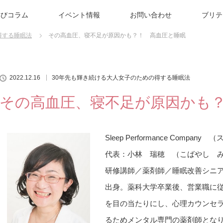
学びコラム
イベント情報
お問い合わせ
ブリテ
得する睡眠法
その高血圧、寝不足が原因かも？！ 高血圧と睡眠
2022.12.16
30年先も輝き続ける大人女子のための得する睡眠法
その高血圧、寝不足が原因かも
Sleep Performance Comp
代表：小林 瑞穂 （こばやし 
研修講師／薬剤師／睡眠改善シニ
出身。薬科大学卒業後、営業職に
を目の当たりにし、心理カウンセ
るためメンタル専門の薬剤師とな