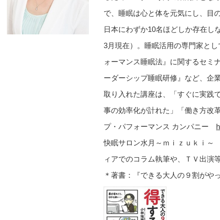
で、睡眠は心と体を元気にし、目
日本にわずか10名ほどしか存在し
3月現在）。睡眠活用の専門家と
ォーマンス睡眠法』に関するセミ
ーダーシップ睡眠研修』など、企
取り入れた講座は、「すぐに実践
事の効率化が計れた」「働き方改
プ・パフォーマンス カンパニー
h
快眠サロン水月～ｍｉｚｕｋ
ィアでのコラム執筆や、ＴＶ出演
＊著書：『できる大人の９割がや