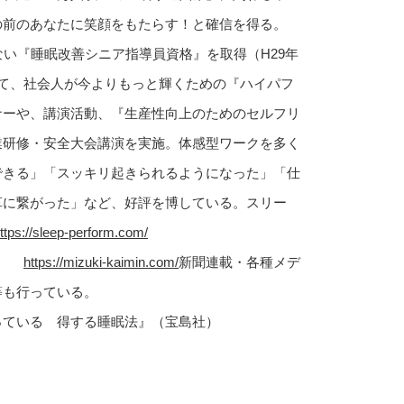
の前のあなたに笑顔をもたらす！と確信を得る。
ない『睡眠改善シニア指導員資格』を取得（H29年
して、社会人が今よりもっと輝くための『ハイパフ
ナーや、講演活動、『生産性向上のためのセルフリ
業研修・安全大会講演を実施。体感型ワークを多く
できる」「スッキリ起きられるようになった」「仕
革に繋がった」など、好評を博している。スリー
ttps://sleep-perform.com/
ｉ～
https://mizuki-kaimin.com/
新聞連載・各種メデ
等も行っている。
っている 得する睡眠法』（宝島社）