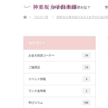
神楽坂女子倶楽部とは？
ホーム
ブログ一覧
30年先も輝き続ける大人女子のための
カテゴリー
お金＆投資コーナー
34
ご協賛品
13
イベント情報
4
ランチ会情報
1
学びコラム
798