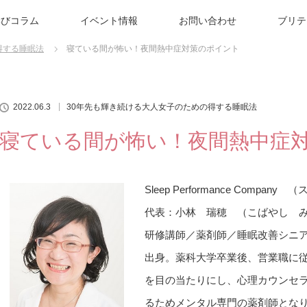
学びコラム
イベント情報
お問い合わせ
ブリテ
得する睡眠法
寝ている間が怖い！夜間熱中症対策のポイント
2022.06.3
30年先も輝き続ける大人女子のための得する睡眠法
寝ている間が怖い！夜間熱中症
Sleep Performance Comp
代表：小林 瑞穂 （こばやし 
研修講師／薬剤師／睡眠改善シニ
出身。薬科大学卒業後、営業職に
を目の当たりにし、心理カウンセ
るためメンタル専門の薬剤師とな