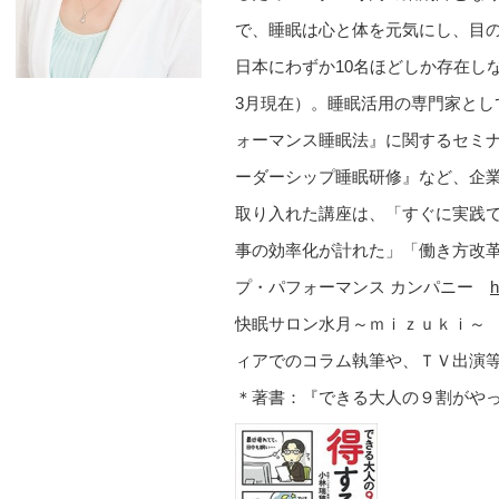
で、睡眠は心と体を元気にし、目
日本にわずか10名ほどしか存在し
3月現在）。睡眠活用の専門家と
ォーマンス睡眠法』に関するセミ
ーダーシップ睡眠研修』など、企
取り入れた講座は、「すぐに実践
事の効率化が計れた」「働き方改
プ・パフォーマンス カンパニー
h
快眠サロン水月～ｍｉｚｕｋ
ィアでのコラム執筆や、ＴＶ出演
＊著書：『できる大人の９割がや