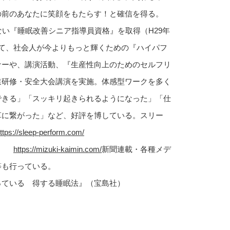
の前のあなたに笑顔をもたらす！と確信を得る。
ない『睡眠改善シニア指導員資格』を取得（H29年
して、社会人が今よりもっと輝くための『ハイパフ
ナーや、講演活動、『生産性向上のためのセルフリ
業研修・安全大会講演を実施。体感型ワークを多く
できる」「スッキリ起きられるようになった」「仕
革に繋がった」など、好評を博している。スリー
ttps://sleep-perform.com/
ｉ～
https://mizuki-kaimin.com/
新聞連載・各種メデ
等も行っている。
っている 得する睡眠法』（宝島社）