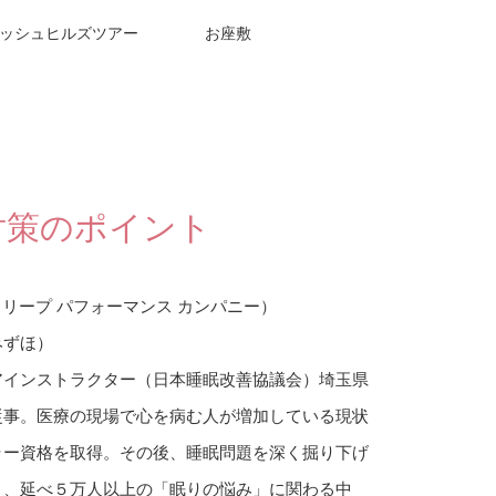
ッシュヒルズツアー
お座敷
対策のポイント
any （スリープ パフォーマンス カンパニー）
みずほ）
アインストラクター（日本睡眠改善協議会）埼玉県
従事。医療の現場で心を病む人が増加している現状
ラー資格を取得。その後、睡眠問題を深く掘り下げ
り、延べ５万人以上の「眠りの悩み」に関わる中