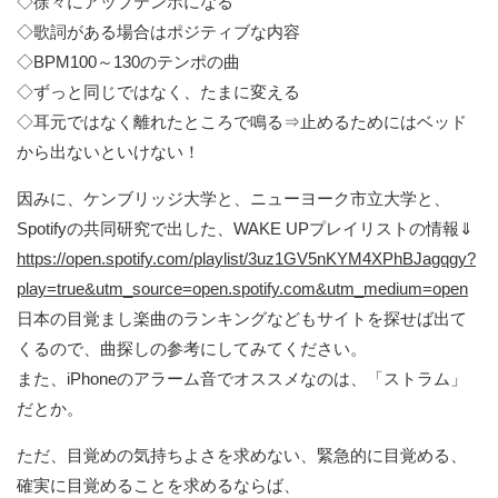
◇徐々にアップテンポになる
◇歌詞がある場合はポジティブな内容
◇BPM100～130のテンポの曲
◇ずっと同じではなく、たまに変える
◇耳元ではなく離れたところで鳴る⇒止めるためにはベッド
から出ないといけない！
因みに、ケンブリッジ大学と、ニューヨーク市立大学と、
Spotifyの共同研究で出した、WAKE UPプレイリストの情報⇓
https://open.spotify.com/playlist/3uz1GV5nKYM4XPhBJagqgy?
play=true&utm_source=open.spotify.com&utm_medium=open
日本の目覚まし楽曲のランキングなどもサイトを探せば出て
くるので、曲探しの参考にしてみてください。
また、iPhoneのアラーム音でオススメなのは、「ストラム」
だとか。
ただ、目覚めの気持ちよさを求めない、緊急的に目覚める、
確実に目覚めることを求めるならば、