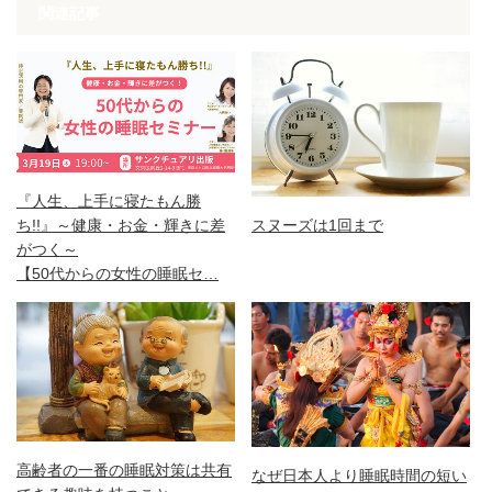
関連記事
『人生、上手に寝たもん勝
ち!!』～健康・お金・輝きに差
スヌーズは1回まで
がつく～
【50代からの女性の睡眠セ…
高齢者の一番の睡眠対策は共有
なぜ日本人より睡眠時間の短い