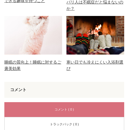
できる趣味を持つこと
バリ人は不眠症だと悩まないの
か？
睡眠の質向上！睡眠に対するご
寒い日でも冷えにくい入浴剤選
褒美効果
び
コメント
コメント ( 0 )
トラックバック ( 0 )