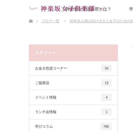
神楽坂女子倶楽部とは？
ホーム
ブログ一覧
30年先も輝き続ける大人女子のための
カテゴリー
お金＆投資コーナー
34
ご協賛品
13
イベント情報
4
ランチ会情報
1
学びコラム
798