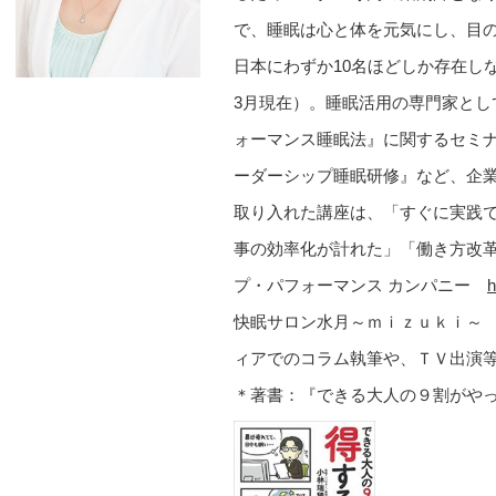
で、睡眠は心と体を元気にし、目
日本にわずか10名ほどしか存在し
3月現在）。睡眠活用の専門家と
ォーマンス睡眠法』に関するセミ
ーダーシップ睡眠研修』など、企
取り入れた講座は、「すぐに実践
事の効率化が計れた」「働き方改
プ・パフォーマンス カンパニー
h
快眠サロン水月～ｍｉｚｕｋ
ィアでのコラム執筆や、ＴＶ出演
＊著書：『できる大人の９割がや