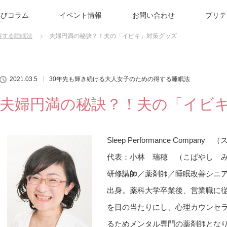
学びコラム
イベント情報
お問い合わせ
ブリテ
得する睡眠法
夫婦円満の秘訣？！夫の「イビキ」対策グッズ
2021.03.5
30年先も輝き続ける大人女子のための得する睡眠法
夫婦円満の秘訣？！夫の「イビ
Sleep Performance Comp
代表：小林 瑞穂 （こばやし 
研修講師／薬剤師／睡眠改善シニ
出身。薬科大学卒業後、営業職に
を目の当たりにし、心理カウンセ
るためメンタル専門の薬剤師とな