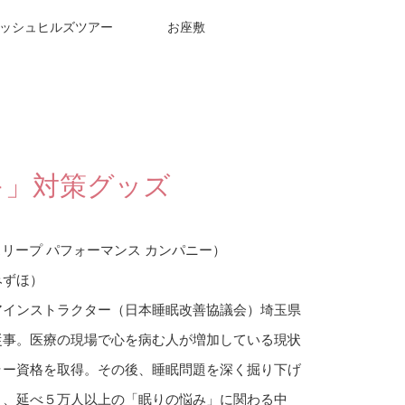
ッシュヒルズツアー
お座敷
キ」対策グッズ
any （スリープ パフォーマンス カンパニー）
みずほ）
アインストラクター（日本睡眠改善協議会）埼玉県
従事。医療の現場で心を病む人が増加している現状
ラー資格を取得。その後、睡眠問題を深く掘り下げ
り、延べ５万人以上の「眠りの悩み」に関わる中