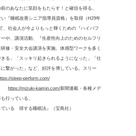
の前のあなたに笑顔をもたらす！と確信を得る。
ない『睡眠改善シニア指導員資格』を取得（H29年
して、社会人が今よりもっと輝くための『ハイパフ
ナーや、講演活動、『生産性向上のためのセルフリ
業研修・安全大会講演を実施。体感型ワークを多く
できる」「スッキリ起きられるようになった」「仕
革に繋がった」など、好評を博している。スリー
ttps://sleep-perform.com/
ｉ～
https://mizuki-kaimin.com/
新聞連載・各種メデ
等も行っている。
っている 得する睡眠法』（宝島社）