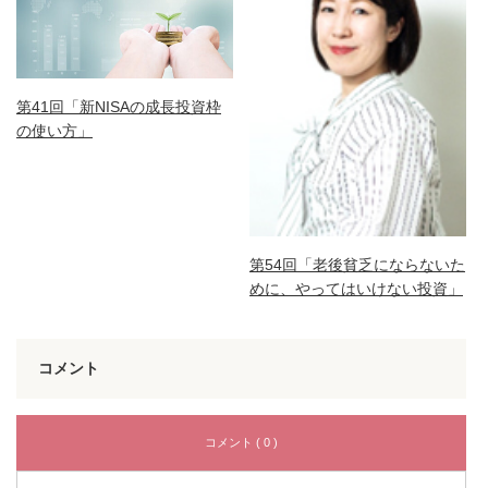
第41回「新NISAの成長投資枠
の使い方」
第54回「老後貧乏にならないた
めに、やってはいけない投資」
コメント
コメント ( 0 )