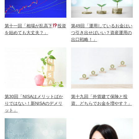
第49回「運用しているお金はい
第十一回「相場が乱高下
投資
つ引き出せばいい？資産運用の
を始めても大丈夫？」
出口戦略！」
第30回「NISAはメリットばか
第十九回「外貨建て保険と投
りではない！新NISAのデメリ
資、どちらでお金を増やす？」
ット」