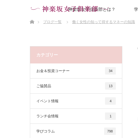
神楽坂女子倶楽部とは？
ホーム
ブログ一覧
働く女性の知って得するマネーの知識
カテゴリー
お金＆投資コーナー
34
ご協賛品
13
イベント情報
4
ランチ会情報
1
学びコラム
798