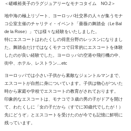
＜嵯峨裕美子のラグジュアリーなモナコタイム NO.2＞
地中海の極上リゾート、ヨーロッパ社交界の人々が集うモナ
コ公室主催のチャリティ・イベント「薔薇の舞踏会（Le Bal
de la Rose）」では様々な経験をいたしました。
特にエスコートはわたくしの得意分野のレッスンになりまし
た。舞踏会だけではなくモナコで日常的にエスコートを体験
したのが良い経験でした。ヨーロッパの空港や飛行機の中、
街中、ホテル、レストラン…etc
ヨーロッパでは小さい子供から素敵なジェントルマンまで、
エスコートが自然に身についています。子供は物心がついた
時から家庭や学校でエスコートの教育がされております。
印象的なエスコートは、モナコで３歳の男の子がドアを開け
て、わたくしに「女の子だから（すでに30歳代でしたが！）
先にどうぞ」とエスコートを受けたのが今でも記憶に鮮明に
残っています。