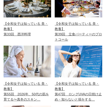
【令和女子は知っている 美・
【令和女子は知っている 美・
教養】
教養】
第33回 西洋料理
第39回 立食パーティーのプロ
トコール
【令和女子は知っている 美・
【令和女子は知っている 美・
教養】
教養】
第55回 2026年、50代の肌を
第47回 ロングUVAの日焼け止
育てる〜真冬のスキン…
め・知らないと損をする…