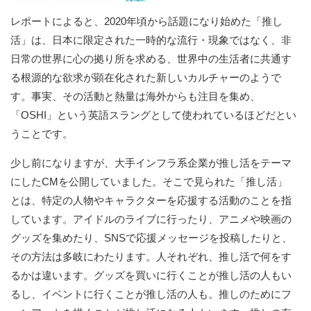
レポートによると、2020年頃から話題になり始めた「推し
活」は、日本に限定された一時的な流行・現象ではなく、非
日常の世界に心の拠り所を求める、世界中の生活者に共通す
る根源的な欲求が顕在化された新しいカルチャーのようで
す。事実、その活動と熱量は海外からも注目を集め、
「OSHI」という英語スラングとして使われているほどだとい
うことです。
少し前になりますが、大手インフラ系企業が推し活をテーマ
にしたCMを公開していました。そこで見られた「推し活」
とは、特定の人物やキャラクターを応援する活動のことを指
しています。アイドルのライブに行ったり、アニメや映画の
グッズを集めたり、SNSで応援メッセージを投稿したりと、
その方法は多岐にわたります。人それぞれ、推し活で何をす
るかは違います。グッズを買いに行くことが推し活の人もい
るし、イベントに行くことが推し活の人も。推しのためにフ