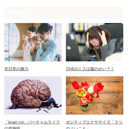
関連記事
非日常の魅力
日頃のミスは脳のせい？！
「brain rot」バーチャルライフ
ポジティブエクササイズ「３つ
の危険性
のよいこと」