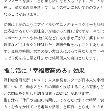
ァンアートを描くことが推し活になる人もいます。推しの存
在は、単なる趣味を超えて、日々の生活において心の支えと
なることがあります。
従来は上記のようにアイドルやアニメのキャラクターを熱烈
に応援するという意味合いが強かった推し活ですが、今では
スポーツチームや神社仏閣などにも対象が広がり、筋トレや
鉄道など（オタクと呼ばれた）趣味全般を示すこともありま
す。金銭や時間、労力の使い方は人によって異なります。や
っぱり何を推し活と呼ぶかは結局個人の自由となります。
推し活に「幸福度高める」効果
野村総合研究所（ＮＲＩ）未来創発センターが日本人の幸福
度について、働き方と生活の関係や没頭することの有無など
との関係を分析した調査研究（2024.1）があります。
推し活を「休日や自由な時間に、できるだけ多くの時間・労
力・お金をかけている趣味や活動」と広義にとらえ、約３６