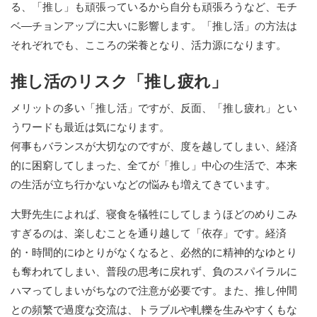
る、「推し」も頑張っているから自分も頑張ろうなど、モチ
ベ―チョンアップに大いに影響します。「推し活」の方法は
それぞれでも、こころの栄養となり、活力源になります。
推し活のリスク「推し疲れ」
メリットの多い「推し活」ですが、反面、「推し疲れ」とい
うワードも最近は気になります。
何事もバランスが大切なのですが、度を越してしまい、経済
的に困窮してしまった、全てが「推し」中心の生活で、本来
の生活が立ち行かないなどの悩みも増えてきています。
大野先生によれば、寝食を犠牲にしてしまうほどのめりこみ
すぎるのは、楽しむことを通り越して「依存」です。経済
的・時間的にゆとりがなくなると、必然的に精神的なゆとり
も奪われてしまい、普段の思考に戻れず、負のスパイラルに
ハマってしまいがちなので注意が必要です。また、推し仲間
との頻繁で過度な交流は、トラブルや軋轢を生みやすくもな