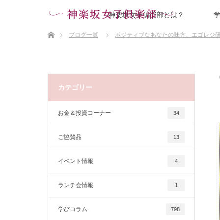
神楽坂女子倶楽部とは？
ホーム
ブログ一覧
ポジティブなあなたの味方、エゴレジ
カテゴリー
お金＆投資コーナー
34
ご協賛品
13
イベント情報
4
ランチ会情報
1
学びコラム
798