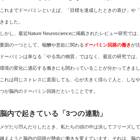
これまでドーパミンといえば、「目標を達成したときの喜び」や
きました。
しかし、最近Nature Neuroscienceに掲載されたレビュー
要因の一つとして、報酬や意欲に関わる
ドーパミン回路の働き
が
ドーパミンは単なる「やる気の物質」ではなく、最近の研究では
環境の変化に適応する働きにも関わっていることが分かってきま
これは同じストレスに直面しても、心が大きく揺らぐ人と、しな
つが脳内のドーパミン回路だということです。
脳内で起きている「3つの連動」
メゲたり凹んだりしたとき、私たちの頭の中は決してフリーズし
越えようと脳内の回路が懸命に働きを変えています。それは、脳