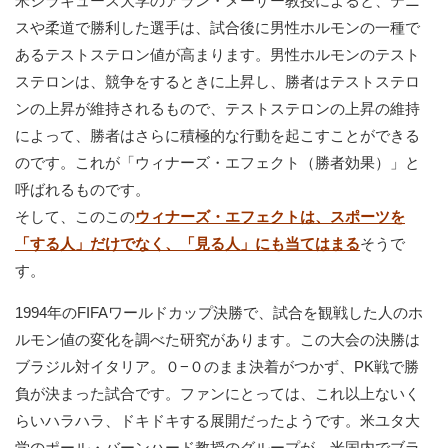
米シラキュース大学のアラン・メーザー教授によると、テニ
スや柔道で勝利した選手は、試合後に男性ホルモンの一種で
あるテストステロン値が高まります。男性ホルモンのテスト
ステロンは、競争をするときに上昇し、勝者はテストステロ
ンの上昇が維持されるもので、テストステロンの上昇の維持
によって、勝者はさらに積極的な行動を起こすことができる
のです。これが「ウィナーズ・エフェクト（勝者効果）」と
呼ばれるものです。
そして、このこの
ウィナーズ・エフェクトは、スポーツを
「する人」だけでなく、「見る人」にも当てはまる
そうで
す。
1994年のFIFAワールドカップ決勝で、試合を観戦した人のホ
ルモン値の変化を調べた研究があります。この大会の決勝は
ブラジル対イタリア。０−０のまま決着がつかず、PK戦で勝
負が決まった試合です。ファンにとっては、これ以上ないく
らいハラハラ、ドキドキする展開だったようです。米ユタ大
学のポール・バーンハード教授のグループが、米国内でブラ