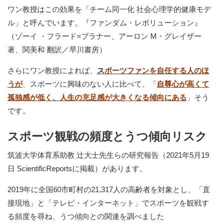
ワン教授はこの効果を「チーム同一化 社会心理学的健康モデ
ル」と呼んでいます。『ファンダム・レボリューション』
（ゾーイ ・フラード=ブラナー、アーロン M・グレイザー
著、関美和 翻訳／早川書房）
さらにワン教授によれば、
ス
ポーツファンを自任する人のほ
うが
、スポーツに興味のない人に比べて、「
自尊心が高くて
孤独感が低く、人生の充足感が大きくなる傾向にある
」そう
です。
スポーツ観戦の頻度とうつ傾向リスク
筑波大学体育系助教 辻大士先生らの研究報告（2021年5月19
日 ScientificReportsに掲載）があります。
2019年に全国60市町村の21,317人の高齢者を対象とし、「直
接現地」と「テレビ・インターネット」でスポーツを観戦す
る頻度を尋ね、うつ傾向との関連を調べました