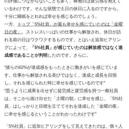
の評価につながらないことも多く、稼働日は疲労感を抱えて
いるわけです。そんな状態で土日の休日に入るのですから、
十分に睡眠をとれれば幸せを感じるのでしょう。
一方、
トップ「5%社員」が最も幸せを感じていたのは「金曜
日の夜」
。ストレスいっぱいの仕事から解放され、休日が訪
れる前の日はワクワクするものです。とはいえ追加ヒアリン
グによって、
「5%社員」が感じていたのは解放感ではなく達
成感であることが判明
したのです。さらに。
“彼らの62%が達成感をもったときに働きがいを感じていま
す。仕事から解放される喜びではなく、達成と成長を目指
し、それを感じられた時に幸せを感じているのです”
“思うように成果を出せずに徒労感と疲労感を持つ一般社員
は、そこから抜け出せた「土曜の朝」に幸せを感じ、「5%社
員」はしっかりと目標を立ててそれを達成した「金曜の夜」
に幸せを感じるということがわかったわけです”
「5%社員」に追加ヒアリングをして見えてきたのは、個々人