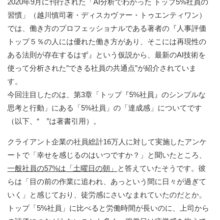
2020年9月に刊行された「AI分析でわかった トップ5%社員の
習慣」（越川慎司著・ディスカヴァー・トゥエンティワン）
では、働き方のプロフェッショナルである著者の『人事評価
トップ５％の人には優れた働き方があり、そこには再現性の
ある法則が存在するはず』という仮説から、最新のAI技術を
使って分析された”できる社員の共通点”が紹介されていま
す。
今回注目したのは、第3章「トップ『5%社員』のシンプルな
思考と行動」にある「5%社員」の「達成感」についてです
（以下、“ ”は著書引用）。
クライアント企業の社員総計16万人に対して実施したアンケ
ートで「幸せを感じるのはいつですか？」と聞いたところ、
一般社員の57%は「土曜日の朝」
と答えていたそうです。彼
らは「目の前の作業に追われ、あっという間に日々が過ぎて
いく」と感じており、徒労感にさいなまれていたのだとか。
トップ「5%社員」に比べると労働時間が長いのに、上司から