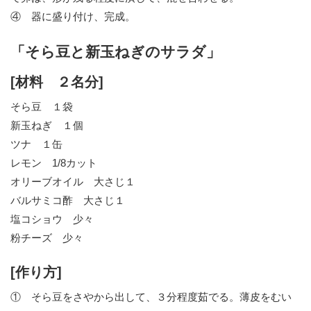
④ 器に盛り付け、完成。
「そら豆と新玉ねぎのサラダ」
[材料 ２名分]
そら豆 １袋
新玉ねぎ １個
ツナ １缶
レモン 1/8カット
オリーブオイル 大さじ１
バルサミコ酢 大さじ１
塩コショウ 少々
粉チーズ 少々
[作り方]
① そら豆をさやから出して、３分程度茹でる。薄皮をむい