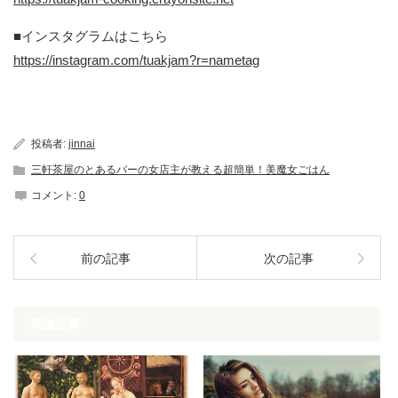
■インスタグラムはこちら
https://instagram.com/tuakjam?r=nametag
投稿者:
jinnai
三軒茶屋のとあるバーの女店主が教える超簡単！美魔女ごはん
コメント:
0
前の記事
次の記事
関連記事