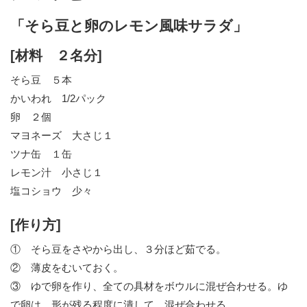
「そら豆と卵のレモン風味サラダ」
[材料 ２名分]
そら豆 ５本
かいわれ 1/2パック
卵 ２個
マヨネーズ 大さじ１
ツナ缶 １缶
レモン汁 小さじ１
塩コショウ 少々
[作り方]
① そら豆をさやから出し、３分ほど茹でる。
② 薄皮をむいておく。
③ ゆで卵を作り、全ての具材をボウルに混ぜ合わせる。ゆ
で卵は、形が残る程度に潰して、混ぜ合わせる。