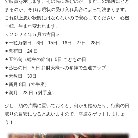
分岐点を示します。その先に進むのか、まだこの場所にとど
まるのか、それは現状の受け入れ具合によって決まります。
これ以上悪い状態にはならないので安心してください。心機
一転、生まれ変われます。
＜２０２４年５月の吉日＞
⚫︎一粒万倍日 3日 15日 16日 27日 28日
⚫︎鬼宿日 24 日
⚫︎五節句（端午の節句）5日 こどもの日
⚫︎己巳の日 5 日 弁財天様への参拝で金運アップ
⚫︎天赦日 30日
⚫︎新月 8日（牡牛座）
⚫︎満月 23 日（射手座）
少し、頭の片隅に置いておくと、何かを始めたり、行動の日
取りの目安になると思いますので、幸運をゲットしましょ
う！