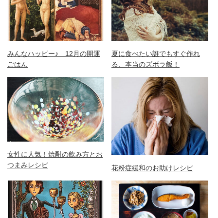
みんなハッピー♪ 12月の開運
夏に食べたい誰でもすぐ作れ
ごはん
る、本当のズボラ飯！
女性に人気！焼酎の飲み方とお
つまみレシピ
花粉症緩和のお助けレシピ