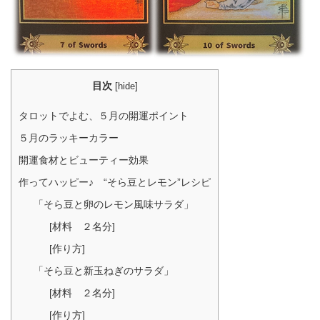
目次
[
hide
]
タロットでよむ、５月の開運ポイント
５月のラッキーカラー
開運食材とビューティー効果
作ってハッピー♪ “そら豆とレモン”レシピ
「そら豆と卵のレモン風味サラダ」
[材料 ２名分]
[作り方]
「そら豆と新玉ねぎのサラダ」
[材料 ２名分]
[作り方]