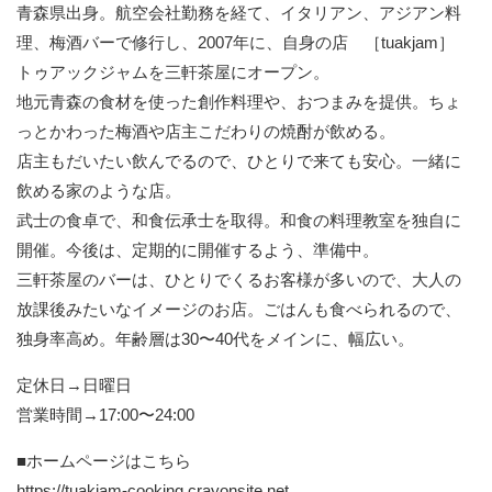
青森県出身。航空会社勤務を経て、イタリアン、アジアン料
理、梅酒バーで修行し、2007年に、自身の店 ［tuakjam］
トゥアックジャムを三軒茶屋にオープン。
地元青森の食材を使った創作料理や、おつまみを提供。ちょ
っとかわった梅酒や店主こだわりの焼酎が飲める。
店主もだいたい飲んでるので、ひとりで来ても安心。一緒に
飲める家のような店。
武士の食卓で、和食伝承士を取得。和食の料理教室を独自に
開催。今後は、定期的に開催するよう、準備中。
三軒茶屋のバーは、ひとりでくるお客様が多いので、大人の
放課後みたいなイメージのお店。ごはんも食べられるので、
独身率高め。年齢層は30〜40代をメインに、幅広い。
定休日→日曜日
営業時間→17:00〜24:00
■ホームページはこちら
https://tuakjam-cooking.crayonsite.net