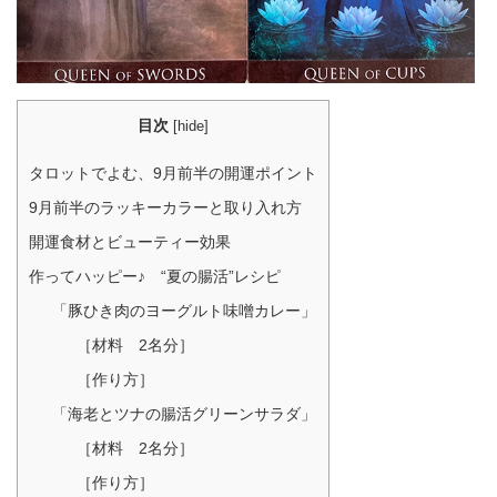
目次
[
hide
]
タロットでよむ、9月前半の開運ポイント
9月前半のラッキーカラーと取り入れ方
開運食材とビューティー効果
作ってハッピー♪ “夏の腸活”レシピ
「豚ひき肉のヨーグルト味噌カレー」
［材料 2名分］
［作り方］
「海老とツナの腸活グリーンサラダ」
［材料 2名分］
［作り方］