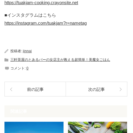
https://tuakjam-cooking.crayonsite.net
■インスタグラムはこちら
https://instagram.com/tuakjam?r=nametag
投稿者:
jinnai
三軒茶屋のとあるバーの女店主が教える超簡単！美魔女ごはん
コメント:
0
前の記事
次の記事
関連記事