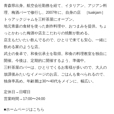
青森県出身。航空会社勤務を経て、イタリアン、アジアン料
理、梅酒バーで修行し、2007年に、自身の店 ［tuakjam］
トゥアックジャムを三軒茶屋にオープン。
地元青森の食材を使った創作料理や、おつまみを提供。ちょ
っとかわった梅酒や店主こだわりの焼酎が飲める。
店主もだいたい飲んでるので、ひとりで来ても安心。一緒に
飲める家のような店。
武士の食卓で、和食伝承士を取得。和食の料理教室を独自に
開催。今後は、定期的に開催するよう、準備中。
三軒茶屋のバーは、ひとりでくるお客様が多いので、大人の
放課後みたいなイメージのお店。ごはんも食べられるので、
独身率高め。年齢層は30〜40代をメインに、幅広い。
定休日→日曜日
営業時間→17:00〜24:00
■ホームページはこちら