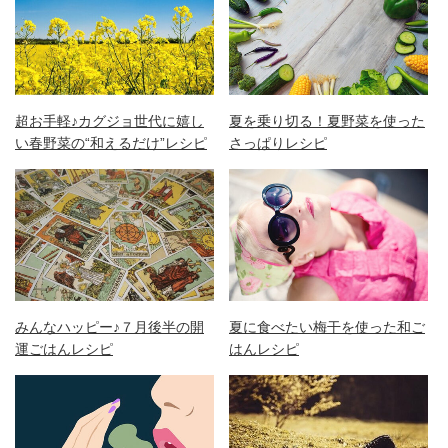
超お手軽♪カグジョ世代に嬉し
夏を乗り切る！夏野菜を使った
い春野菜の“和えるだけ”レシピ
さっぱりレシピ
みんなハッピー♪７月後半の開
夏に食べたい梅干を使った和ご
運ごはんレシピ
はんレシピ