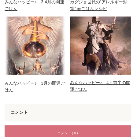
みんなハッピー♪ 3.4月の開運
カグジョ世代の“アレルギー対
ごはん
策” 春ごはんレシピ
みんなハッピー♪ 4月前半の開
みんなハッピー♪ 3月の開運ご
運ごはん
はん
コメント
コメント ( 0 )