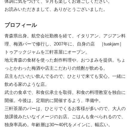
体調に気をつけて、９月も楽しくお過ごしください。
お読みいただきまして、ありがとうございました。
プロフィール
青森県出身。航空会社勤務を経て、イタリアン、アジアン料
理、梅酒バーで修行し、2007年に、自身の店 ［tuakjam］
トゥアックジャムを三軒茶屋にオープン。
地元青森の食材を使った創作料理や、おつまみを提供。ちょ
っとかわった梅酒や店主こだわりの焼酎が飲める。
店主もだいたい飲んでるので、ひとりで来ても安心。一緒に
飲める家のような店。
武士の食卓で、和食伝承士を取得。和食の料理教室を独自に
開催。今後は、定期的に開催するよう、準備中。
三軒茶屋のバーは、ひとりでくるお客様が多いので、大人の
放課後みたいなイメージのお店。ごはんも食べられるので、
独身率高め。年齢層は30〜40代をメインに、幅広い。