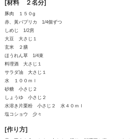
[材料 ２名分]
豚肉 １５０g
赤、黃パプリカ 1/4個ずつ
しめじ 1/2房
大豆 大さじ１
玄米 ２膳
ほうれん草 1/4束
料理酒 大さじ１
サラダ油 大さじ１
水 １００ｍｌ
砂糖 小さじ２
しょうゆ 小さじ２
水溶き片栗粉 小さじ２ 水４０ｍｌ
塩コショウ 少々
[作り方]