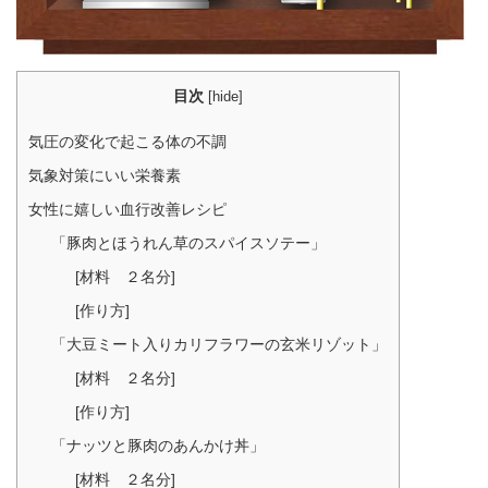
目次
[
hide
]
気圧の変化で起こる体の不調
気象対策にいい栄養素
女性に嬉しい血行改善レシピ
「豚肉とほうれん草のスパイスソテー」
[材料 ２名分]
[作り方]
「大豆ミート入りカリフラワーの玄米リゾット」
[材料 ２名分]
[作り方]
「ナッツと豚肉のあんかけ丼」
[材料 ２名分]