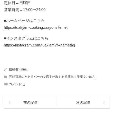
定休日→日曜日
営業時間→17:00〜24:00
■ホームページはこちら
https://tuakjam-cooking.crayonsite.net
■インスタグラムはこちら
https://instagram.com/tuakjam?r=nametag
投稿者:
jinnai
三軒茶屋のとあるバーの女店主が教える超簡単！美魔女ごはん
コメント:
0
前の記事
次の記事