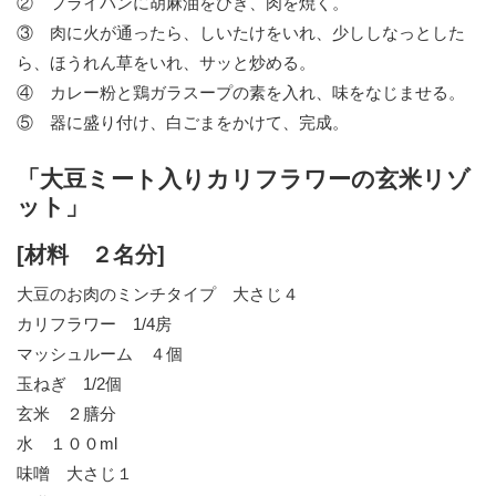
② フライパンに胡麻油をひき、肉を焼く。
③ 肉に火が通ったら、しいたけをいれ、少ししなっとした
ら、ほうれん草をいれ、サッと炒める。
④ カレー粉と鶏ガラスープの素を入れ、味をなじませる。
⑤ 器に盛り付け、白ごまをかけて、完成。
「大豆ミート入りカリフラワーの玄米リゾ
ット」
[材料 ２名分]
大豆のお肉のミンチタイプ 大さじ４
カリフラワー 1/4房
マッシュルーム ４個
玉ねぎ 1/2個
玄米 ２膳分
水 １００ml
味噌 大さじ１