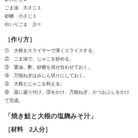
ごま油 大さじ１
砂糖 小さじ１
白いりごま 少々
［作り方］
① 大根をスライサーで薄くスライスする。
② ごま油で、じゃこを炒める。
③ 醤油、酢、砂糖を混ぜ合わせておく。
④ 万能ねぎはみじん切りにしておく。
⑤ 大根とじゃこを和える。
⑥ 器に盛り付け、③をかけ、万能ねぎ、かつおぶしをかけ
て完成。
「焼き鮭と大根の塩麹みそ汁」
［材料 2人分］