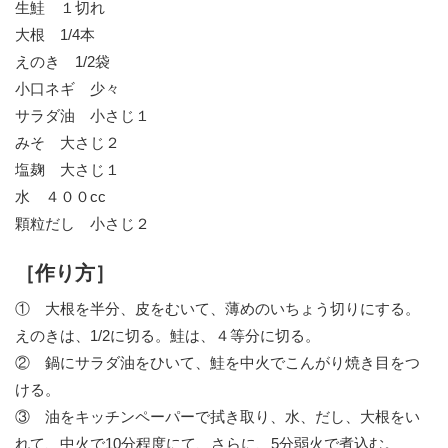
生鮭 １切れ
大根 1/4本
えのき 1/2袋
小口ネギ 少々
サラダ油 小さじ１
みそ 大さじ２
塩麹 大さじ１
水 ４００cc
顆粒だし 小さじ２
［作り方］
① 大根を半分、皮をむいて、薄めのいちょう切りにする。
えのきは、1/2に切る。鮭は、４等分に切る。
② 鍋にサラダ油をひいて、鮭を中火でこんがり焼き目をつ
ける。
③ 油をキッチンペーパーで拭き取り、水、だし、大根をい
れて、中火で10分程度にて、さらに、5分弱火で煮込む。