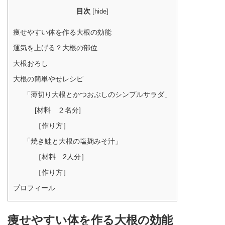
目次
[
hide
]
痩せやすい体を作る大根の効能
運気を上げる？大根の部位
大根おろし
大根の簡単やせレシピ
「薄切り大根とかつおぶしのシンプルサラダ」
[材料 ２名分]
［作り方］
「焼き鮭と大根の塩麹みそ汁」
［材料 2人分］
［作り方］
プロフィール
痩せやすい体を作る大根の効能