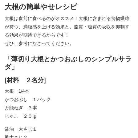
大根の簡単やせレシピ
大根は食前に食べるのがオススメ！大根に含まれる食物繊維
が持つ、満腹感を上げる効果と、脂質・糖質の吸収を抑制す
る効果が期待できるからです！
ぜひ、参考になさってください。
「薄切り大根とかつおぶしのシンプルサラ
ダ」
[材料 ２名分]
大根 1/4本
かつおぶし １パック
万能ねぎ ３本
じゃこ ２０ｇ
醤油 大さじ１
酢大さじ２