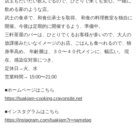
店主もだいたい飲んでるので、ひとりで来ても安心。一緒に
飲める家のような店。
武士の食卓で、和食伝承士を取得。 和食の料理教室を独自に
開催。今後は定期的に開催するよう、準備中。
三軒茶屋のバーは、ひとりでくるお客様が多いので、大人の
放課後みたいなイメージのお店。ごはんも食べれるので、独
身率高め。 年齢層は、３０〜４０代メインに、幅広い。 現
在、感染症対策につき、
定休日→火、水
営業時間→ 15:00〜21:00
■ホームページはこちら
https://tuakjam-cooking.crayonsite.net
■インスタグラムはこちら
https://instagram.com/tuakjam?r=nametag