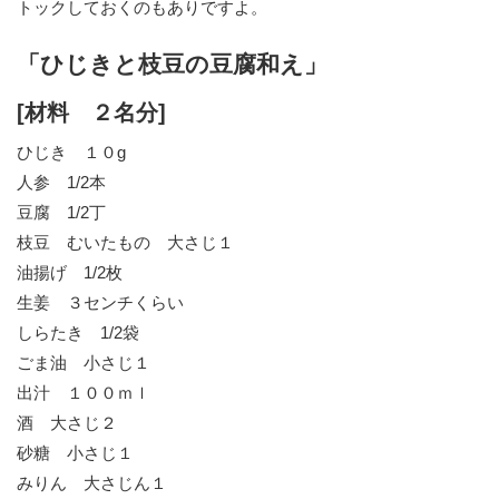
トックしておくのもありですよ。
「ひじきと枝豆の豆腐和え」
[材料 ２名分]
ひじき １０g
人参 1/2本
豆腐 1/2丁
枝豆 むいたもの 大さじ１
油揚げ 1/2枚
生姜 ３センチくらい
しらたき 1/2袋
ごま油 小さじ１
出汁 １００ｍｌ
酒 大さじ２
砂糖 小さじ１
みりん 大さじん１