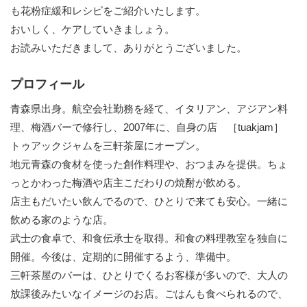
も花粉症緩和レシピをご紹介いたします。
おいしく、ケアしていきましょう。
お読みいただきまして、ありがとうございました。
プロフィール
青森県出身。航空会社勤務を経て、イタリアン、アジアン料
理、梅酒バーで修行し、2007年に、自身の店 ［tuakjam］
トゥアックジャムを三軒茶屋にオープン。
地元青森の食材を使った創作料理や、おつまみを提供。ちょ
っとかわった梅酒や店主こだわりの焼酎が飲める。
店主もだいたい飲んでるので、ひとりで来ても安心。一緒に
飲める家のような店。
武士の食卓で、和食伝承士を取得。和食の料理教室を独自に
開催。今後は、定期的に開催するよう、準備中。
三軒茶屋のバーは、ひとりでくるお客様が多いので、大人の
放課後みたいなイメージのお店。ごはんも食べられるので、