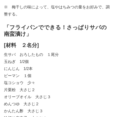
※ 梅干しの味によって、塩やはちみつの量をお好みで、調
整する。
「フライパンでできる！さっぱりサバの
南蛮漬け」
[材料 ２名分]
生サバ おろしたもの １尾分
玉ねぎ 1/2個
にんじん 1/2本
ピーマン １個
塩コショウ 少々
片栗粉 大さじ２
オリーブオイル 大さじ３
めんつゆ 大さじ２
かんたん酢 大さじ３