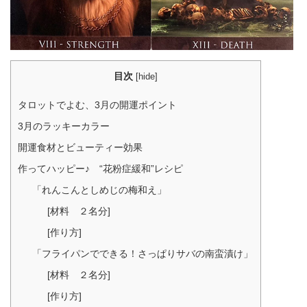
目次
[
hide
]
タロットでよむ、3月の開運ポイント
3月のラッキーカラー
開運食材とビューティー効果
作ってハッピー♪ “花粉症緩和”レシピ
「れんこんとしめじの梅和え」
[材料 ２名分]
[作り方]
「フライパンでできる！さっぱりサバの南蛮漬け」
[材料 ２名分]
[作り方]