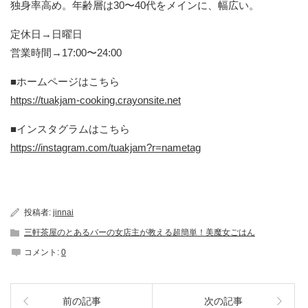
独身率高め。年齢層は30〜40代をメインに、幅広い。
定休日→日曜日
営業時間→17:00〜24:00
■ホームページはこちら
https://tuakjam-cooking.crayonsite.net
■インスタグラムはこちら
https://instagram.com/tuakjam?r=nametag
投稿者:
jinnai
三軒茶屋のとあるバーの女店主が教える超簡単！美魔女ごはん
コメント:
0
前の記事
次の記事