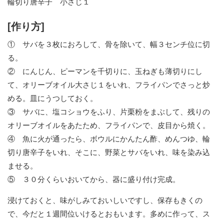
輪切り唐辛子 小さじ１
[作り方]
① サバを３枚におろして、骨を除いて、幅３センチ位に切
る。
② にんじん、ピーマンを千切りに、玉ねぎも薄切りにし
て、オリーブオイル大さじ１をいれ、フライパンでさっと炒
める。皿にうつしておく。
③ サバに、塩コショウをふり、片栗粉をまぶして、残りの
オリーブオイルをあたため、フライパンで、皮目から焼く。
④ 魚に火が通ったら、ボウルにかんたん酢、めんつゆ、輪
切り唐辛子をいれ、そこに、野菜とサバをいれ、味を染み込
ませる。
⑤ ３０分くらいおいてから、器に盛り付け完成。
浸けておくと、味がしみておいしいですし、保存もきくの
で、今だと１週間位いけるとおもいます。多めに作って、ス