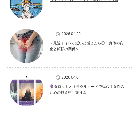
2026.04.20
＜最近トイレが近いと感じたら①｜身体の変
化と頻尿の関係＞
2026.04.6
タロットとオラクルカードで読む！女性の
ための投資術 第４回