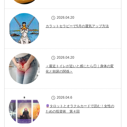
2026.04.20
カラットセラピーで5月の運気アップ方法
2026.04.20
＜最近トイレが近いと感じたら①｜身体の変
化と頻尿の関係＞
2026.04.6
タロットとオラクルカードで読む！女性の
ための投資術 第４回