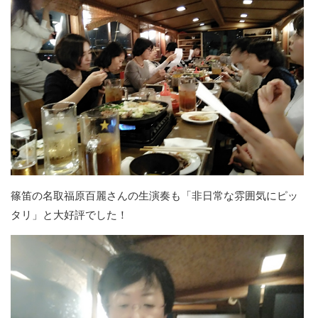
篠笛の名取福原百麗さんの生演奏も「非日常な雰囲気にピッ
タリ」と大好評でした！