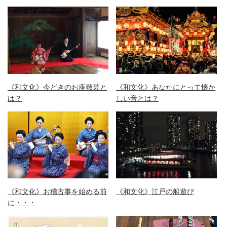
《和文化》今どきのお座敷芸と
《和文化》あなたにとって懐か
は？
しい音とは？
《和文化》お稽古事を始める前
《和文化》江戸の船遊び
に・・・