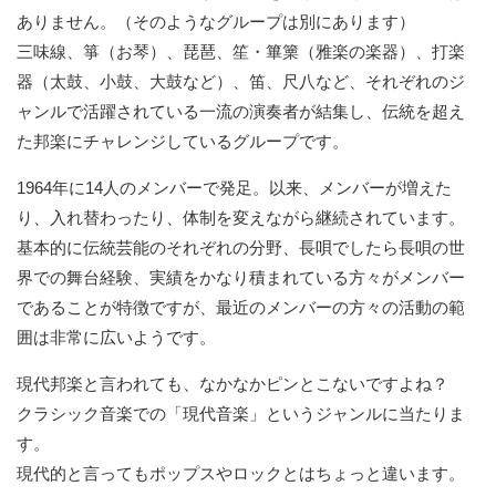
ありません。（そのようなグループは別にあります）
三味線、箏（お琴）、琵琶、笙・篳篥（雅楽の楽器）、打楽
器（太鼓、小鼓、大鼓など）、笛、尺八など、それぞれのジ
ャンルで活躍されている一流の演奏者が結集し、伝統を超え
た邦楽にチャレンジしているグループです。
1964年に14人のメンバーで発足。以来、メンバーが増えた
り、入れ替わったり、体制を変えながら継続されています。
基本的に伝統芸能のそれぞれの分野、長唄でしたら長唄の世
界での舞台経験、実績をかなり積まれている方々がメンバー
であることが特徴ですが、最近のメンバーの方々の活動の範
囲は非常に広いようです。
現代邦楽と言われても、なかなかピンとこないですよね？
クラシック音楽での「現代音楽」というジャンルに当たりま
す。
現代的と言ってもポップスやロックとはちょっと違います。