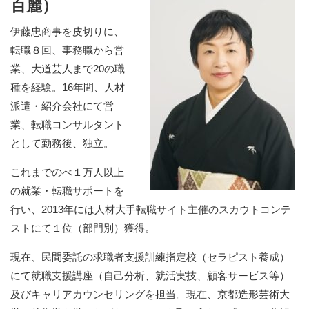
百麗）
伊藤忠商事を皮切りに、
転職８回、事務職から営
業、大道芸人まで20の職
種を経験。16年間、人材
派遣・紹介会社にて営
業、転職コンサルタント
として勤務後、独立。
これまでのべ１万人以上
の就業・転職サポートを
行い、2013年には人材大手転職サイト主催のスカウトコンテ
ストにて１位（部門別）獲得。
現在、民間委託の求職者支援訓練指定校（セラピスト養成）
にて就職支援講座（自己分析、就活実技、顧客サービス等）
及びキャリアカウンセリングを担当。現在、京都造形芸術大