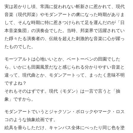
実は若かりし頃、常識に捉われない斬新さに惹かれて、現代
音楽（現代邦楽）やモダンアートの虜になった時期がありま
して、そんな時期に特に惹きつけられて足を運んだのが「日
本音楽集団」の演奏会でした。当時、邦楽界で活躍されてい
た錚々たる演奏者の、伝統を超えた刺激的な音楽に心が躍っ
たものでした。
モーツアルトは心地いいとか、ベートーベンの田園でした
ら、いかにも田園風景だなと感じられる分かりやすい音楽と
違って、現代曲とか、モダンアートって、まったく意味不明
ですよね？
それもそのはずです。現代（モダン）は一言で言うと「抽
象」ですから。
モダンアートでいうとジャクソン・ポロックやマーク・ロス
コのような抽象絵画です。
絵具を垂らしただけ、キャンバス全体にべったり同じ色を塗