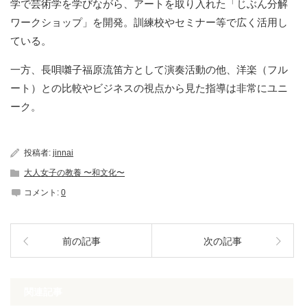
学で芸術学を学びながら、アートを取り入れた「じぶん分解
ワークショップ」を開発。訓練校やセミナー等で広く活用し
ている。
一方、長唄囃子福原流笛方として演奏活動の他、洋楽（フル
ート）との比較やビジネスの視点から見た指導は非常にユニ
ーク。
投稿者:
jinnai
大人女子の教養 〜和文化〜
コメント:
0
前の記事
次の記事
関連記事