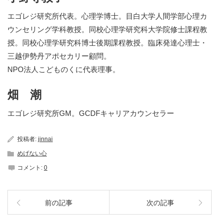
エゴレジ研究所代表。心理学博士。目白大学人間学部心理カ
ウンセリング学科教授。同校心理学研究科大学院修士課程教
授。同校心理学研究科博士後期課程教授。臨床発達心理士・
三越伊勢丹アポセカリー顧問。
NPO法人こどものくに代表理事。
畑 潮
エゴレジ研究所GM。GCDFキャリアカウンセラー
投稿者:
jinnai
めげない心
コメント:
0
前の記事
次の記事