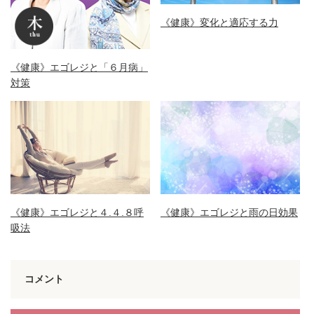
《健康》変化と適応する力
《健康》エゴレジと「６月病」
対策
《健康》エゴレジと４.４.８呼
《健康》エゴレジと雨の日効果
吸法
コメント