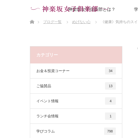
神楽坂女子倶楽部とは？
ホーム
ブログ一覧
めげない心
《健康》気持ちのスイ
カテゴリー
お金＆投資コーナー
34
ご協賛品
13
イベント情報
4
ランチ会情報
1
学びコラム
798