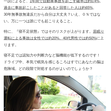
一説によると、
1年間で自動車事故を起こす確率は約0.4%
。
過去に事故起こしたことがあると回答した人は約65%
。
30年無事故無違反だから自分は大丈夫？いえ、０％ではな
い。万に一つは誰にでも起こりえること。
特に、『寝不足状態』ではそのリスクが上がります。
居眠り
運転による事故は女性では約20%、40代男性では約50%
に上
ります。
寝不足では認知力や判断力など脳機能が低下するのです！
ドライブ中、本気で眠気を感じるころはすでにあなたの脳は
危険域。どの段階で対処するのがよいのでしょうか？