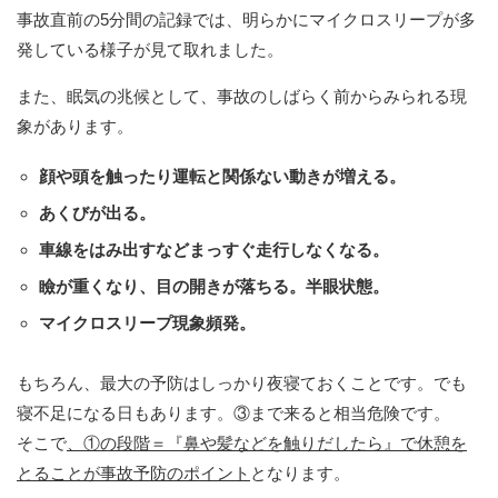
事故直前の5分間の記録では、明らかにマイクロスリープが多
発している様子が見て取れました。
また、眠気の兆候として、事故のしばらく前からみられる現
象があります。
顔や頭を触ったり運転と関係ない動きが増える。
あくびが出る。
車線をはみ出すなどまっすぐ走行しなくなる。
瞼が重くなり、目の開きが落ちる。半眼状態。
マイクロスリープ現象頻発。
もちろん、最大の予防はしっかり夜寝ておくことです。でも
寝不足になる日もあります。③まで来ると相当危険です。
そこで
、①の段階＝『鼻や髪などを触りだしたら』で休憩を
とることが事故予防のポイント
となります。