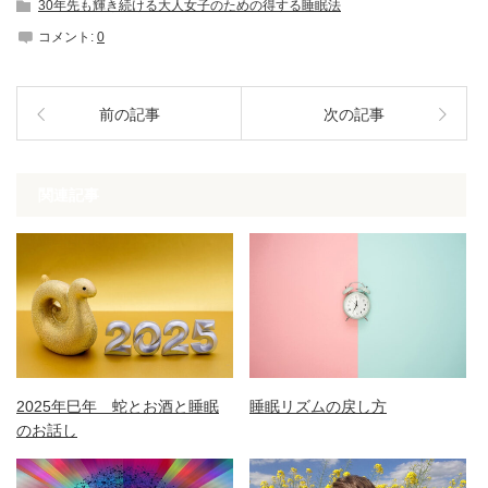
30年先も輝き続ける大人女子のための得する睡眠法
コメント:
0
前の記事
次の記事
関連記事
2025年巳年 蛇とお酒と睡眠
睡眠リズムの戻し方
のお話し