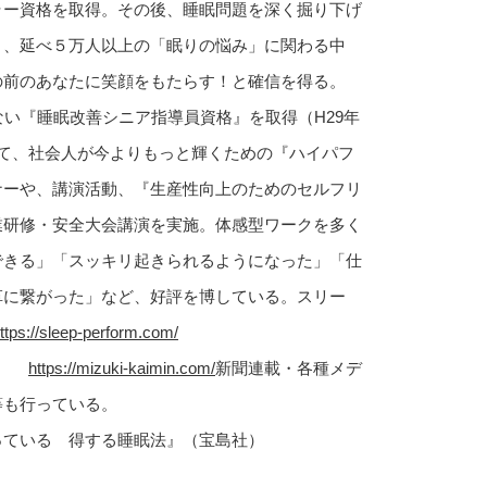
ラー資格を取得。その後、睡眠問題を深く掘り下げ
り、延べ５万人以上の「眠りの悩み」に関わる中
の前のあなたに笑顔をもたらす！と確信を得る。
ない『睡眠改善シニア指導員資格』を取得（H29年
して、社会人が今よりもっと輝くための『ハイパフ
ナーや、講演活動、『生産性向上のためのセルフリ
業研修・安全大会講演を実施。体感型ワークを多く
できる」「スッキリ起きられるようになった」「仕
革に繋がった」など、好評を博している。スリー
ttps://sleep-perform.com/
ｉ～
https://mizuki-kaimin.com/
新聞連載・各種メデ
等も行っている。
っている 得する睡眠法』（宝島社）