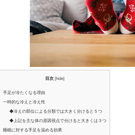
目次
[
hide
]
手足が冷たくなる理由
一時的な冷えと冷え性
◆冷えの部位による分類では大きく分けると５つ
◆上記を主な体の原因視点で分けると大きくは３つ
睡眠に対する手足を温める効果