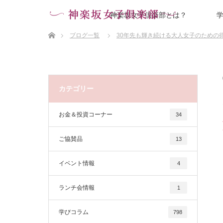
神楽坂女子倶楽部とは？
ホーム
ブログ一覧
30年先も輝き続ける大人女子のための
カテゴリー
お金＆投資コーナー
34
ご協賛品
13
イベント情報
4
ランチ会情報
1
学びコラム
798