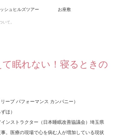
ッシュヒルズツアー
お座敷
ついて。
えて眠れない！寝るときの
any （スリープ パフォーマンス カンパニー）
みずほ）
アインストラクター（日本睡眠改善協議会）埼玉県
従事。医療の現場で心を病む人が増加している現状