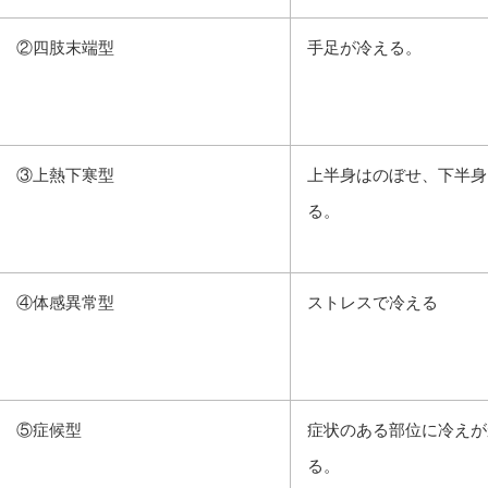
②四肢末端型
手足が冷える。
③上熱下寒型
上半身はのぼせ、下半身
る。
④体感異常型
ストレスで冷える
⑤症候型
症状のある部位に冷えが
る。