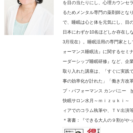
を目の当たりにし、心理カウンセ
るためメンタル専門の薬剤師とな
で、睡眠は心と体を元気にし、目
日本にわずか10名ほどしか存在し
3月現在）。睡眠活用の専門家と
ォーマンス睡眠法』に関するセミ
ーダーシップ睡眠研修』など、企
取り入れた講座は、「すぐに実践
事の効率化が計れた」「働き方改
プ・パフォーマンス カンパニー
h
快眠サロン水月～ｍｉｚｕｋ
ィアでのコラム執筆や、ＴＶ出演
＊著書：『できる大人の９割がや