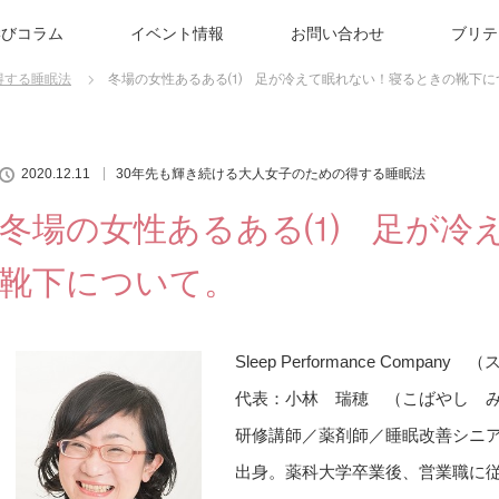
学びコラム
イベント情報
お問い合わせ
ブリテ
得する睡眠法
冬場の女性あるある⑴ 足が冷えて眠れない！寝るときの靴下に
2020.12.11
30年先も輝き続ける大人女子のための得する睡眠法
冬場の女性あるある⑴ 足が冷
靴下について。
Sleep Performance Comp
代表：小林 瑞穂 （こばやし 
研修講師／薬剤師／睡眠改善シニ
出身。薬科大学卒業後、営業職に