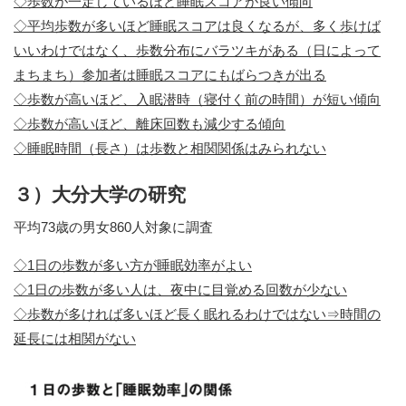
◇歩数が一定しているほど睡眠スコアが良い傾向
◇平均歩数が多いほど睡眠スコアは良くなるが、多く歩けば
いいわけではなく、歩数分布にバラツキがある（日によって
まちまち）参加者は睡眠スコアにもばらつきが出る
◇歩数が高いほど、入眠潜時（寝付く前の時間）が短い傾向
◇歩数が高いほど、離床回数も減少する傾向
◇睡眠時間（長さ）は歩数と相関関係はみられない
３）大分大学の研究
平均73歳の男女860人対象に調査
◇1日の歩数が多い方が睡眠効率がよい
◇1日の歩数が多い人は、夜中に目覚める回数が少ない
◇歩数が多ければ多いほど長く眠れるわけではない⇒時間の
延長には相関がない