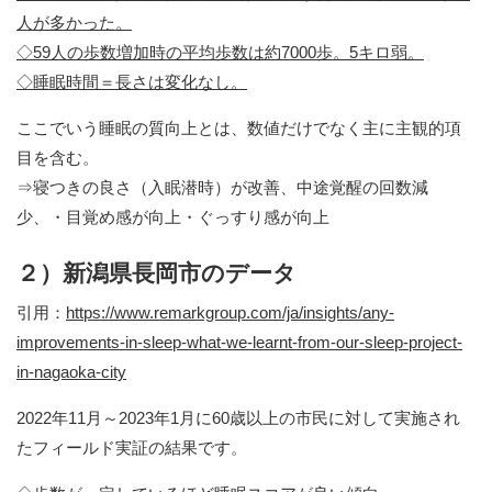
人が多かった。
◇59人の歩数増加時の平均歩数は約7000歩。5キロ弱。
◇睡眠時間＝長さは変化なし。
ここでいう睡眠の質向上とは、数値だけでなく主に主観的項
目を含む。
⇒寝つきの良さ（入眠潜時）が改善、中途覚醒の回数減
少、・目覚め感が向上・ぐっすり感が向上
２）新潟県長岡市のデータ
引用：
https://www.remarkgroup.com/ja/insights/any-
improvements-in-sleep-what-we-learnt-from-our-sleep-project-
in-nagaoka-city
2022年11月～2023年1月に60歳以上の市民に対して実施され
たフィールド実証の結果です。