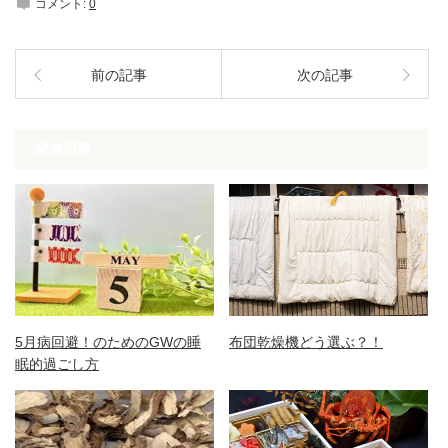
コメント:
0
前の記事
次の記事
関連記事
5月病回避！のためのGWの睡
布団乾燥機どう選ぶ？！
眠的過ごし方