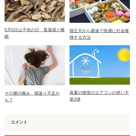
5月5日は子供の日 菖蒲湯と睡
寝正月から最速で快適に社会復
眠
帰する方法
真夏の寝室のエアコンの使い方
その腰の痛み、寝返り不足か
第3弾
も？
コメント