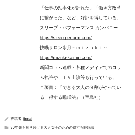
「仕事の効率化が計れた」「働き方改革
に繋がった」など、好評を博している。
スリープ・パフォーマンス カンパニー
https://sleep-perform.com/
快眠サロン水月～ｍｉｚｕｋｉ～
https://mizuki-kaimin.com/
新聞コラム連載・各種メディアでのコラ
ム執筆や、ＴＶ出演等も行っている。
＊著書：『できる大人の９割がやってい
る 得する睡眠法』（宝島社）
投稿者:
jinnai
30年先も輝き続ける大人女子のための得する睡眠法