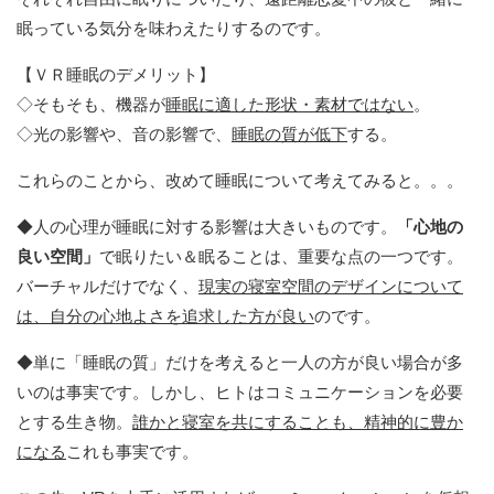
眠っている気分を味わえたりするのです。
【ＶＲ睡眠のデメリット】
◇そもそも、機器が
睡眠に適した形状・素材ではない
。
◇光の影響や、音の影響で、
睡眠の質が低下
する。
これらのことから、改めて睡眠について考えてみると。。。
◆人の心理が睡眠に対する影響は大きいものです。
「心地の
良い空間」
で眠りたい＆眠ることは、重要な点の一つです。
バーチャルだけでなく、
現実の寝室空間のデザインについて
は、自分の心地よさを追求した方が良い
のです。
◆単に「睡眠の質」だけを考えると一人の方が良い場合が多
いのは事実です。しかし、ヒトはコミュニケーションを必要
とする生き物。
誰かと寝室を共にすることも、精神的に豊か
になる
これも事実です。