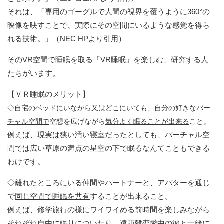
それは、「専用のゴーグルで人間の視界を覆うように360°の
映像を映すことで、実際にその空間にいるような感覚を得ら
れる技術。」（NEC HPより引用）
そのVR空間で睡眠を取る「VR睡眠」を楽しむ、研究する人
たちがいます。
【ＶＲ睡眠のメリット】
◇自宅のベッドにいながら又はどこにいても、
自分の好きなバー
チャル空間で
空想を広げながら
気分よく眠ることが出来る
こと。
例えば、現実は狭い汚い寝室だったとしても、バーチャル空
間では広い草原の満点の星空の下で眠るなんてこともできる
わけです。
◇離れたところにいる
仲間やパートナーと
、アバターを通じ
で
同じ空間で睡眠を共有
することが出来ること。
例えば、修学旅行の様にワイワイめる前時間を楽しみながら
それぞれ自由に眠りについたり、遠距離恋愛中の彼と一緒に