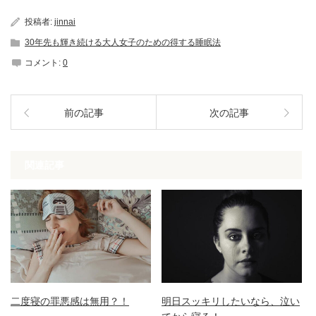
投稿者:
jinnai
30年先も輝き続ける大人女子のための得する睡眠法
コメント:
0
前の記事
次の記事
関連記事
二度寝の罪悪感は無用？！
明日スッキリしたいなら、泣い