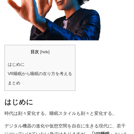
目次
[
hide
]
はじめに
VR睡眠から睡眠の在り方を考える
まとめ
はじめに
時代は刻々変化する。睡眠スタイルも刻々と変化する。
デジタル機器の進化や仮想空間を自在に生きる現代に、若干
についていけていない身ではありますが。
「VR睡眠」
という