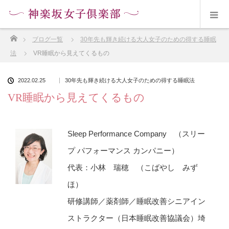
ホーム
ブログ一覧
30年先も輝き続ける大人女子のための得する睡眠
法
VR睡眠から見えてくるもの
2022.02.25
30年先も輝き続ける大人女子のための得する睡眠法
VR睡眠から見えてくるもの
Sleep Performance Company （スリー
プ パフォーマンス カンパニー）
代表：小林 瑞穂 （こばやし みず
ほ）
研修講師／薬剤師／睡眠改善シニアイン
ストラクター（日本睡眠改善協議会）埼