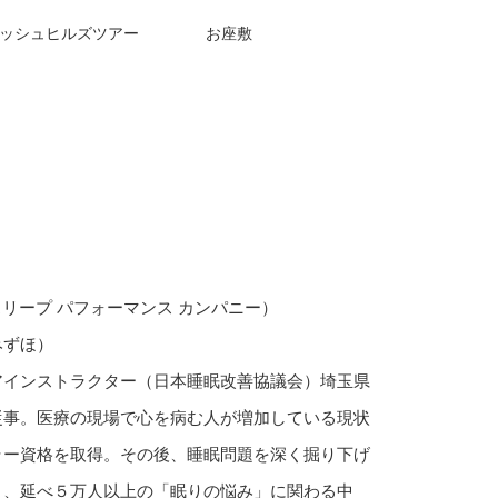
ッシュヒルズツアー
お座敷
any （スリープ パフォーマンス カンパニー）
みずほ）
アインストラクター（日本睡眠改善協議会）埼玉県
従事。医療の現場で心を病む人が増加している現状
ラー資格を取得。その後、睡眠問題を深く掘り下げ
り、延べ５万人以上の「眠りの悩み」に関わる中