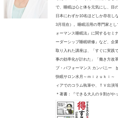
で、睡眠は心と体を元気にし、目
日本にわずか10名ほどしか存在し
3月現在）。睡眠活用の専門家と
ォーマンス睡眠法』に関するセミ
ーダーシップ睡眠研修』など、企
取り入れた講座は、「すぐに実践
事の効率化が計れた」「働き方改
プ・パフォーマンス カンパニー
h
快眠サロン水月～ｍｉｚｕｋ
ィアでのコラム執筆や、ＴＶ出演
＊著書：『できる大人の９割がや