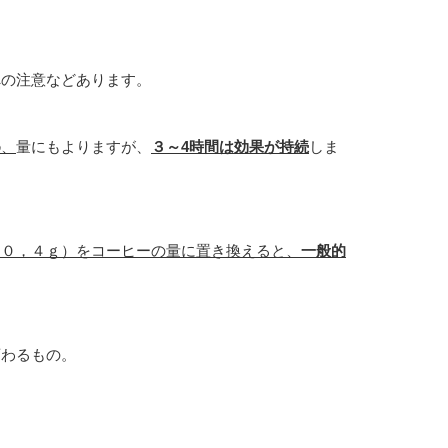
への注意などあります。
め
、
量にもよりますが、
３～4時間は効果が持続
しま
（０，４ｇ）をコーヒーの量に置き換えると、
一般的
変わるもの。