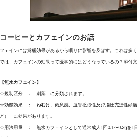
コーヒーとカフェインのお話
フェインには覚醒効果があるから眠りに影響を及ぼす。これは多
では、カフェインの効果って医学的にはどうなっているの？添付
【無水カフェイン】
☆規制区分 ： 劇薬 に分類されます。
☆効能効果 ：
ねむけ
、倦怠感、血管拡張性及び脳圧亢進性頭
ど） に効果があります。
☆用法用量 ： 無水カフェインとして通常成人1回0.1〜0.3gを