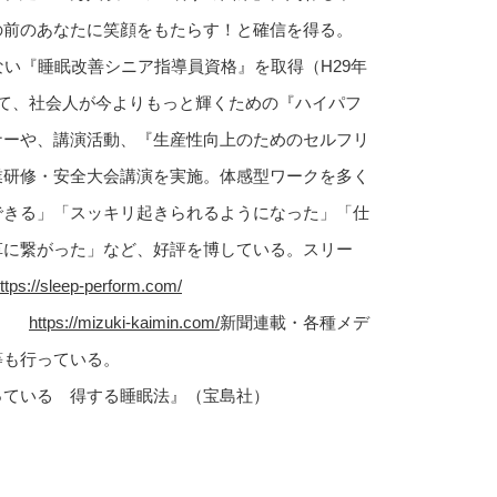
の前のあなたに笑顔をもたらす！と確信を得る。
ない『睡眠改善シニア指導員資格』を取得（H29年
して、社会人が今よりもっと輝くための『ハイパフ
ナーや、講演活動、『生産性向上のためのセルフリ
業研修・安全大会講演を実施。体感型ワークを多く
できる」「スッキリ起きられるようになった」「仕
革に繋がった」など、好評を博している。スリー
ttps://sleep-perform.com/
ｉ～
https://mizuki-kaimin.com/
新聞連載・各種メデ
等も行っている。
っている 得する睡眠法』（宝島社）