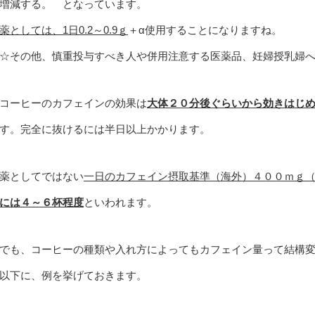
増減する。 となっています。
薬としては、1日0.2～0.9ｇ
＋α使用することになりますね。
☆その他、慎重投与すべき人や併用注意する医薬品、妊婦授乳婦
コーヒーのカフェインの効果は
大体２０分後ぐらいから効きはじ
す。完全に抜けるには半日以上かかります。
薬としてではない
一日のカフェイン摂取基準（海外）４００ｍｇ
には４～６杯程度
といわれます。
でも、コーヒーの種類や入れ方によってもカフェイン量って結構
以下に、例を挙げておきます。