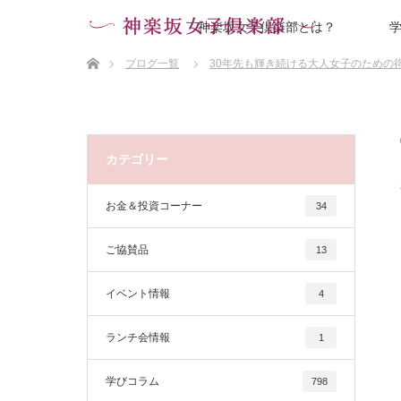
神楽坂女子倶楽部とは？
ホーム
ブログ一覧
30年先も輝き続ける大人女子のための
カテゴリー
お金＆投資コーナー
34
ご協賛品
13
イベント情報
4
ランチ会情報
1
学びコラム
798