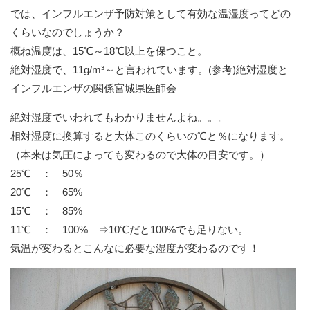
では、インフルエンザ予防対策として有効な温湿度ってどの
くらいなのでしょうか？
概ね温度は、15℃～18℃以上を保つこと。
絶対湿度で、11g/m³～と言われています。(参考)絶対湿度と
インフルエンザの関係宮城県医師会
絶対湿度でいわれてもわかりませんよね。。。
相対湿度に換算すると大体このくらいの℃と％になります。
（本来は気圧によっても変わるので大体の目安です。）
25℃ ： 50％
20℃ ： 65%
15℃ ： 85%
11℃ ： 100% ⇒10℃だと100%でも足りない。
気温が変わるとこんなに必要な湿度が変わるのです！