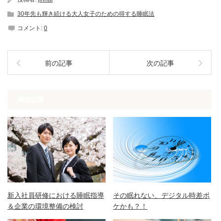
30年先も輝き続ける大人女子のための得する睡眠法
コメント:
0
前の記事
次の記事
関連記事
新入社員研修における睡眠指導
その眠れない、デジタル時差ボ
＆企業の環境整備の検討
ケかも？！