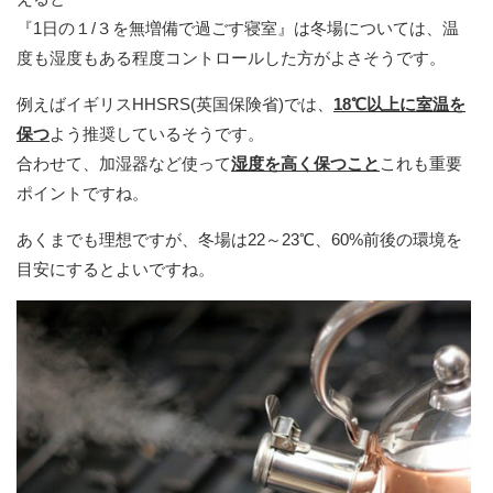
『1日の１/３を無増備で過ごす寝室』は冬場については、温
度も湿度もある程度コントロールした方がよさそうです。
例えばイギリスHHSRS(英国保険省)では、
18℃以上に室温を
保つ
よう推奨しているそうです。
合わせて、加湿器など使って
湿度を高く保つこと
これも重要
ポイントですね。
あくまでも理想ですが、冬場は22～23℃、60%前後の環境を
目安にするとよいですね。