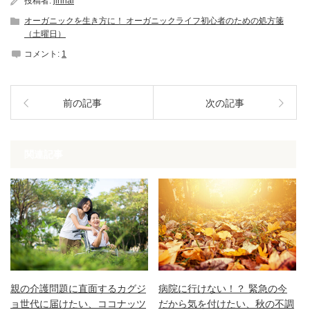
投稿者:
jinnai
オーガニックを生き方に！ オーガニックライフ初心者のための処方箋
（土曜日）
コメント:
1
前の記事
次の記事
関連記事
親の介護問題に直面するカグジ
病院に行けない！？ 緊急の今
ョ世代に届けたい、ココナッツ
だから気を付けたい、秋の不調