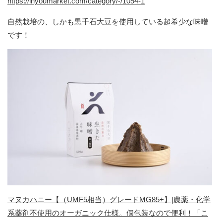
https://inyoumarket.com/category/-/1054-1
自然栽培の、しかも黒千石大豆を使用している超希少な味噌
です！
マヌカハニー【（UMF5相当）グレードMG85+】|農薬・化学
系薬剤不使用のオーガニック仕様。個包装なので便利！「こ