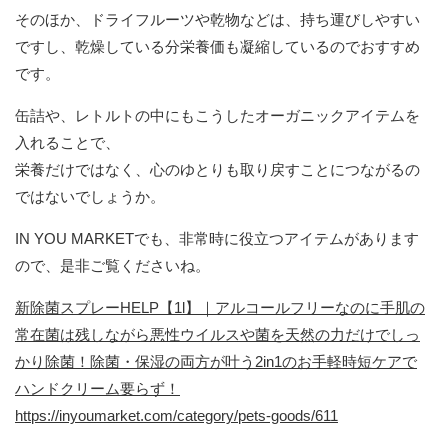
そのほか、ドライフルーツや乾物などは、持ち運びしやすい
ですし、乾燥している分栄養価も凝縮しているのでおすすめ
です。
缶詰や、レトルトの中にもこうしたオーガニックアイテムを
入れることで、
栄養だけではなく、心のゆとりも取り戻すことにつながるの
ではないでしょうか。
IN YOU MARKETでも、非常時に役立つアイテムがあります
ので、是非ご覧くださいね。
新除菌スプレーHELP【1l】｜アルコールフリーなのに手肌の
常在菌は残しながら悪性ウイルスや菌を天然の力だけでしっ
かり除菌！除菌・保湿の両方が叶う2in1のお手軽時短ケアで
ハンドクリーム要らず！
https://inyoumarket.com/category/pets-goods/611