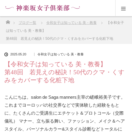
ホーム
ブログ一覧
令和女子は知っている 美・教養
【令和女子
は知っている 美・教養】
第48回 若見えの秘訣！50代のクマ・くすみをカバーする化粧下地
2025.05.20
令和女子は知っている 美・教養
【令和女子は知っている 美・教養】
第48回 若見えの秘訣！50代のクマ・くす
みをカバーする化粧下地
こんにちは。salon de Saga manners主宰の嵯峨裕美子です。
これまでヨーロッパの社交界などで実体験した経験をもと
に、たくさんのご受講生にエチケット＆プロトコール（交際
儀礼） マナー、立ち振る舞い、ファッション、メイク＆ヘア
スタイル、パーソナルカラー&スタイル診断などトータルに