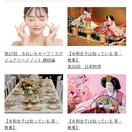
第17回 きれいをキープ！ラグ
【令和女子は知っている 美・
ジュアリーメゾット 継続編
教養】
第26回 日本料理
【令和女子は知っている 美・
【令和女子は知っている 美・
教養】
教養】