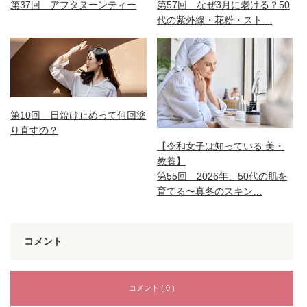
第37回 アフタヌーンティー
第57回 なぜ3月に老ける？50
代の紫外線・花粉・スト…
第10回 日焼け止めって何回塗
り直すの？
【令和女子は知っている 美・
教養】
第55回 2026年、50代の肌を
育てる〜真冬のスキン…
コメント
コメント ( 0 )