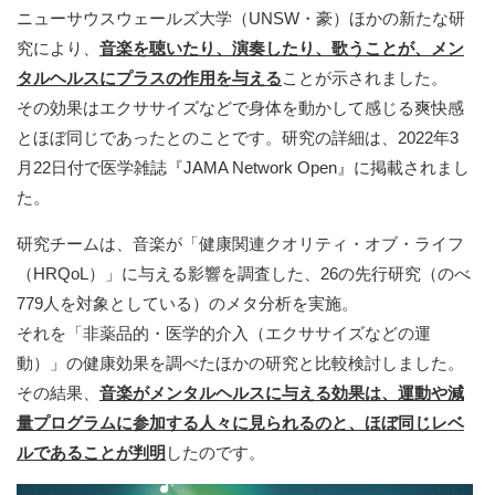
ニューサウスウェールズ大学（UNSW・豪）ほかの新たな研
究により、
音楽を聴いたり、演奏したり、歌うことが、メン
タルヘルスにプラスの作用を与える
ことが示されました。
その効果はエクササイズなどで身体を動かして感じる爽快感
とほぼ同じであったとのことです。研究の詳細は、2022年3
月22日付で医学雑誌『JAMA Network Open』に掲載されまし
た。
研究チームは、音楽が「健康関連クオリティ・オブ・ライフ
（HRQoL）」に与える影響を調査した、26の先行研究（のべ
779人を対象としている）のメタ分析を実施。
それを「非薬品的・医学的介入（エクササイズなどの運
動）」の健康効果を調べたほかの研究と比較検討しました。
その結果、
音楽がメンタルヘルスに与える効果は、運動や減
量プログラムに参加する人々に見られるのと、ほぼ同じレベ
ルであることが判明
したのです。