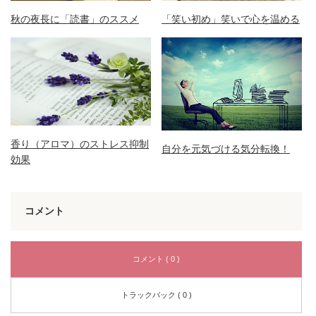
秋の夜長に「読書」のススメ
「笑い初め」笑いで心を温める
香り（アロマ）のストレス抑制
自分を元気づける気分転換！
効果
コメント
コメント ( 0 )
トラックバック ( 0 )