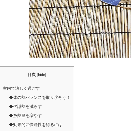
目次
[
hide
]
室内で涼しく過ごす
◆体の熱バランスを取り戻そう！
◆代謝熱を減らす
◆放熱量を増やす
◆効果的に快適性を得るには