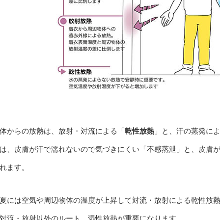
体からの放熱は、放射・対流による「
乾性放熱
」と、汗の蒸発に
は、皮膚が汗で濡れないので気づきにくい「不感蒸泄」と、皮膚
れます。
夏には空気や周辺物体の温度が上昇して対流・放射による乾性放
対流・放射以外のルート、湿性放熱が重要になります。