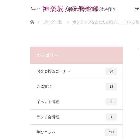
神楽坂女子倶楽部とは？
ホーム
ブログ一覧
ポジティブなあなたの味方、エゴレジ
カテゴリー
お金＆投資コーナー
34
ご協賛品
13
イベント情報
4
ランチ会情報
1
学びコラム
798