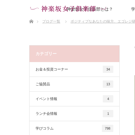
神楽坂女子倶楽部とは？
ホーム
ブログ一覧
ポジティブなあなたの味方、エゴレジ
カテゴリー
お金＆投資コーナー
34
ご協賛品
13
イベント情報
4
ランチ会情報
1
学びコラム
798