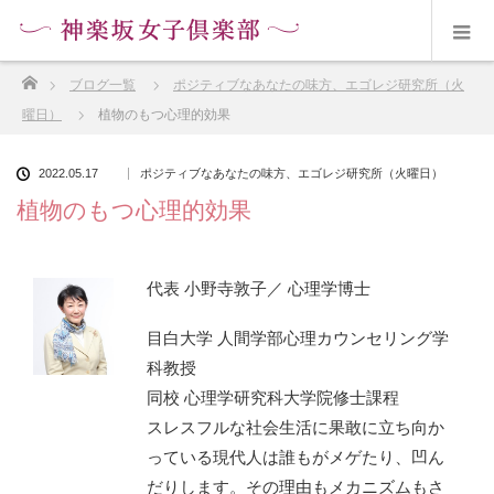
ホーム
ブログ一覧
ポジティブなあなたの味方、エゴレジ研究所（火
曜日）
植物のもつ心理的効果
2022.05.17
ポジティブなあなたの味方、エゴレジ研究所（火曜日）
植物のもつ心理的効果
代表 小野寺敦子／ 心理学博士
目白大学 人間学部心理カウンセリング学
科教授
同校 心理学研究科大学院修士課程
スレスフルな社会生活に果敢に立ち向か
っている現代人は誰もがメゲたり、凹ん
だりします。その理由もメカニズムもさ