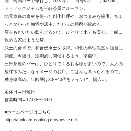
理、梅酒バーで修行し、2007年に、自身の店 ［tuakjam］
トゥアックジャムを三軒茶屋にオープン。
地元青森の食材を使った創作料理や、おつまみを提供。ちょ
っとかわった梅酒や店主こだわりの焼酎が飲める。
店主もだいたい飲んでるので、ひとりで来ても安心。一緒に
飲める家のような店。
武士の食卓で、和食伝承士を取得。和食の料理教室を独自に
開催。今後は、定期的に開催するよう、準備中。
三軒茶屋のバーは、ひとりでくるお客様が多いので、大人の
放課後みたいなイメージのお店。ごはんも食べられるので、
独身率高め。年齢層は30〜40代をメインに、幅広い。
定休日→日曜日
営業時間→17:00〜24:00
■ホームページはこちら
https://tuakjam-cooking.crayonsite.net