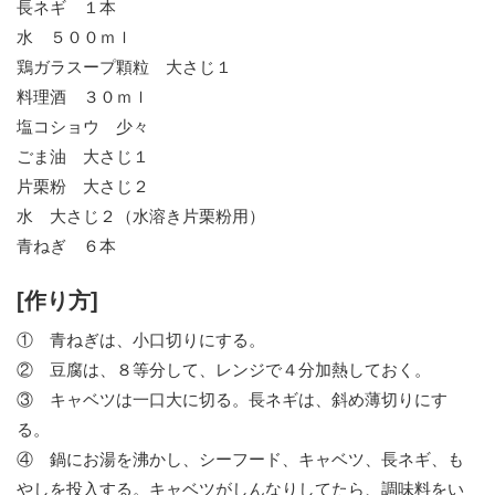
長ネギ １本
水 ５００ｍｌ
鶏ガラスープ顆粒 大さじ１
料理酒 ３０ｍｌ
塩コショウ 少々
ごま油 大さじ１
片栗粉 大さじ２
水 大さじ２（水溶き片栗粉用）
青ねぎ ６本
[作り方]
① 青ねぎは、小口切りにする。
② 豆腐は、８等分して、レンジで４分加熱しておく。
③ キャベツは一口大に切る。長ネギは、斜め薄切りにす
る。
④ 鍋にお湯を沸かし、シーフード、キャベツ、長ネギ、も
やしを投入する。キャベツがしんなりしてたら、調味料をい