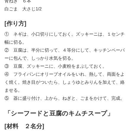
青ねぎ ６本
白ごま 大さじ1/2
[作り方]
① ネギは、小口切りにしておく。ズッキーニは、１センチ
幅に切る。
② 豆腐は、半分に切って、４等分にして、キッチンペーパ
ーに包んで、しっかり水気を切る。
③ 豆腐、ズッキーニに、小麦粉をまぶしておく。
④ フライパンにオリーブオイルをいれ、熱して、両面をよ
く焼く。焼き目がついたら、しょうゆとみりんを加えて、絡
ませる。
⑤ 器に盛り付け、上から、ねぎと、ごまをかけて、完成。
「シーフードと豆腐のキムチスープ」
[材料 ２名分]