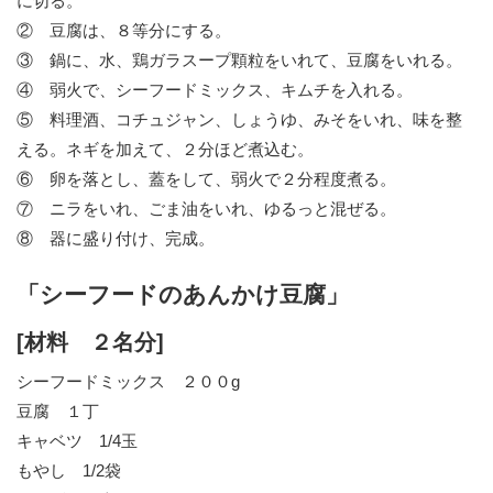
に切る。
② 豆腐は、８等分にする。
③ 鍋に、水、鶏ガラスープ顆粒をいれて、豆腐をいれる。
④ 弱火で、シーフードミックス、キムチを入れる。
⑤ 料理酒、コチュジャン、しょうゆ、みそをいれ、味を整
える。ネギを加えて、２分ほど煮込む。
⑥ 卵を落とし、蓋をして、弱火で２分程度煮る。
⑦ ニラをいれ、ごま油をいれ、ゆるっと混ぜる。
⑧ 器に盛り付け、完成。
「シーフードのあんかけ豆腐」
[材料 ２名分]
シーフードミックス ２００g
豆腐 １丁
キャベツ 1/4玉
もやし 1/2袋