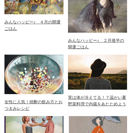
みんなハッピー♪ ４月の開運
ごはん
みんなハッピー♪ ２月後半の
開運ごはん
実は体が冷えてる！？温かい夏
女性に人気！焼酎の飲み方とお
野菜料理で内蔵をあたためよう
つまみレシピ