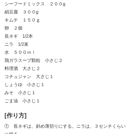
シーフードミックス ２００g
絹豆腐 ３００g
キムチ １５０ｇ
卵 ２個
長ネギ 1/2本
ニラ 1/2束
水 ５００ｍｌ
鶏ガラスープ顆粒 小さじ２
料理酒 大さじ２
コチュジャン 大さじ１
しょうゆ 小さじ１
みそ 小さじ１
ごま油 小さじ１
[作り方]
① 長ネギは、斜め薄切りにする。ニラは、３センチくらい