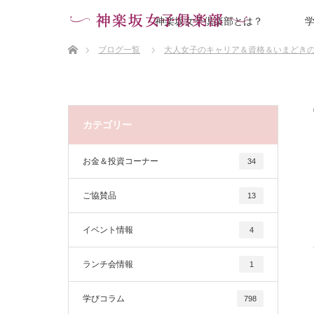
神楽坂女子倶楽部とは？
ホーム
ブログ一覧
大人女子のキャリア＆資格＆いまどき
第23回 いよいよ現実になってきた！コールセンターの仕事がAI
カテゴリー
お金＆投資コーナー
34
ご協賛品
13
イベント情報
4
ランチ会情報
1
学びコラム
798