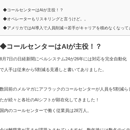
◆コールセンターはAIが主役！？
◆オペレーターもリスキリングと言うけど。。
◆アメリカではAI導入で人員削減⇒若手がキャリアを積めなくなって
◆コールセンターはAIが主役！？
8月7日の日経新聞にベルシステム24が26年には対応を完全自動化
で人手は従来から5割減る見通しと書いてありました。
数回前のメルマガにアフラックのコールセンターが人員を5割減ら
たが続々と各社のAIシフトが顕在化してきました！
国内のコールセンターで働く従業員は28万人。
今は離職率が高さが課題とされていますが、数年後には数名のベ