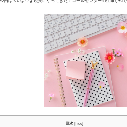
今回は＜いよいよ現実になってきた！コールセンターの仕事がAI
目次
[
hide
]