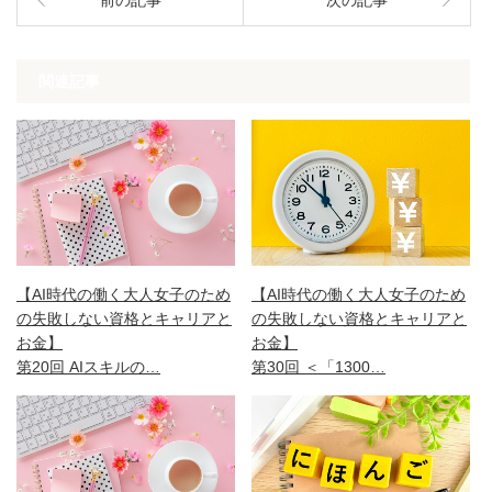
前の記事
次の記事
関連記事
【AI時代の働く大人女子のため
【AI時代の働く大人女子のため
の失敗しない資格とキャリアと
の失敗しない資格とキャリアと
お金】
お金】
第30回 ＜「1300…
第20回 AIスキルの…