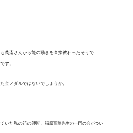
。
んも萬斎さんから能の動きを直接教わったそうで、
うです。
した金メダルではないでしょうか。
っていた私の笛の師匠、
福原百華先生の一門の会がつい