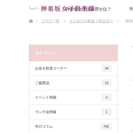
神楽坂女子倶楽部とは？
ホーム
ブログ一覧
大人女子の教養 〜和文化〜
《和
カテゴリー
お金＆投資コーナー
34
ご協賛品
13
イベント情報
4
ランチ会情報
1
学びコラム
798