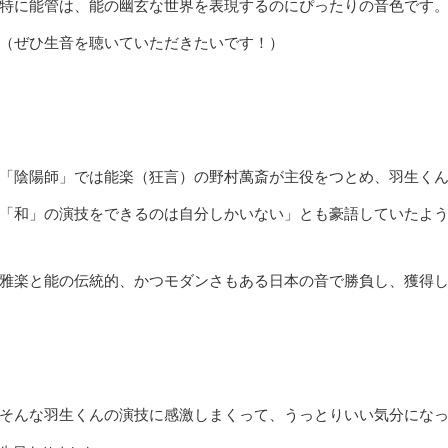
特に能管は、能の幽玄な世界を表現するのにぴったりの音色です
（ぜひ生音を聴いていただきたいです！）
「陰陽師」では能楽（狂言）の野村萬斎が主役をつとめ、羽生く
「和」の演技をできるのは自分しかいない」とも豪語していたよ
雅楽と能の伝統的、かつモダンさもある日本の音で勝負し、獲得
そんな羽生くんの演技に感激しまくって、うっとりいい気分にな