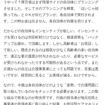
うやって？厚労省はまず現場サイドの自治体にプランニング
させました。そしてそのプランニングを精査。「ほいじゃ頑
張ってね」とＯＫが出たプランが、各自治体で実行されま
す。この時お金は出ません。各自治体が自腹を切ります。
だからどの自治体もインセンティブが欲しい。インセンティ
ブを受けるのは市区町村だけではなく、都道府県も「バック
アップお疲れ」で頂戴します。しかし高齢者は「お世話」し
て欲しい。懸念されるのは税収が少なく高齢者の多い自治体
で、適正な要介護度が付与されなかったり、必要なサービス
が受けられなかったりする可能性があるという点です。また
介護からの自立は介護事業者にとっても問題です。言葉は悪
いですが、経営的に見ると「お客様が減る」わけですから。
なので、今後は各自治体がどのような「姿勢」で介護問題に
取り組んでいるのかをチェックする必要があります。この取
り組みで有名なのが和光市です。行政の担当者が地元住民と
事業者の意識改革に取り組んだ結果、お世話型ケアマネジメ