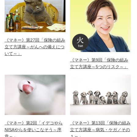
《マネー》第27回「保険の組み
立て方講座～がんへの備えにつ
いて～」
《マネー》第9回「保険の組み
立て方講座～5つのリスク～」
《マネー》第13回「保険の組み
《マネー》第2回「イデコやら
立て方講座～病気・ケガ／その
NISAやらを使いこなそう～序
１～」
章～」