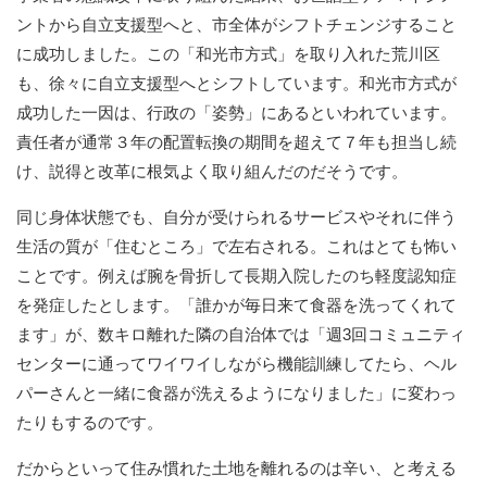
ントから自立支援型へと、市全体がシフトチェンジすること
に成功しました。この「和光市方式」を取り入れた荒川区
も、徐々に自立支援型へとシフトしています。和光市方式が
成功した一因は、行政の「姿勢」にあるといわれています。
責任者が通常３年の配置転換の期間を超えて７年も担当し続
け、説得と改革に根気よく取り組んだのだそうです。
同じ身体状態でも、自分が受けられるサービスやそれに伴う
生活の質が「住むところ」で左右される。これはとても怖い
ことです。例えば腕を骨折して長期入院したのち軽度認知症
を発症したとします。「誰かが毎日来て食器を洗ってくれて
ます」が、数キロ離れた隣の自治体では「週3回コミュニティ
センターに通ってワイワイしながら機能訓練してたら、ヘル
パーさんと一緒に食器が洗えるようになりました」に変わっ
たりもするのです。
だからといって住み慣れた土地を離れるのは辛い、と考える