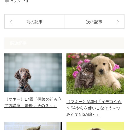
コメント:
0
前の記事
次の記事
関連記事
《マネー》17回「保険の組み立
《マネー》第3回「イデコやら
て方講座～老後／その３～」
NISAやらを使いこなそう～つ
みたてNISA編～」