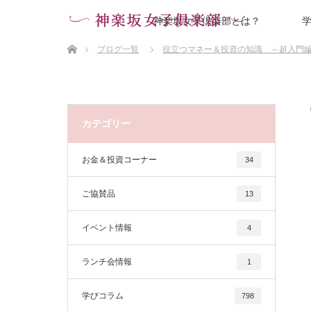
神楽坂女子倶楽部とは？
ホーム
ブログ一覧
役立つマネー＆投資の知識 ～超入門
カテゴリー
お金＆投資コーナー
34
ご協賛品
13
イベント情報
4
ランチ会情報
1
学びコラム
798