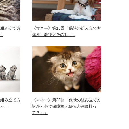
《マネー》第15回「保険の組み立て方
の組み立て方
講座～老後／その1～」
」
の組み立て方
《マネー》第25回「保険の組み立て方
～」
講座～必要保障額／総払込保険料っ
て？～」