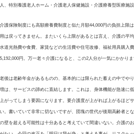
人、特別養護老人ホーム・介護老人保健施設・介護療養型医療施設か
介護保険制度にも高額療養費制度と似た月額44,000円の負担上
用は戻ってきません。またいくら上限があるとは言え、介護の平均期間は
水道光熱費や食費、家賃などの生活費や住宅改修、福祉用具購入費
5,192,000円。万一老々介護になると、この2人分が一気にかかり
老後は老齢年金があるものの、基本的には限られた蓄えの中でや
増は、サービスの諦めに直結します。これは、身体機能が急速に
上がってしまう要因になります。要介護度が上がれば上がるほど
い。書いていて非常に切ないですが、団塊の世代が後期高齢者となる
の壁を超える可能性は十分あると考えていて間違いない。介護の
がたい。今回の改正を「明日は我が身」と考える事が、リスクヘ