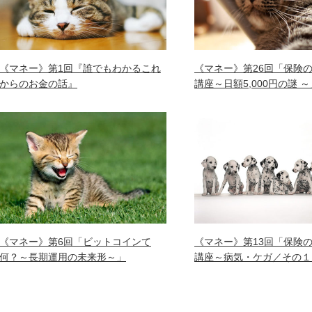
《マネー》第1回『誰でもわかるこれ
《マネー》第26回「保険
からのお金の話』
講座～日額5,000円の謎 ～
《マネー》第6回「ビットコインて
《マネー》第13回「保険
何？～長期運用の未来形～」
講座～病気・ケガ／その１