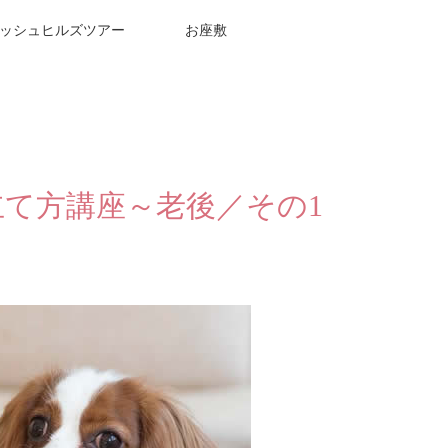
ッシュヒルズツアー
お座敷
立て方講座～老後／その1