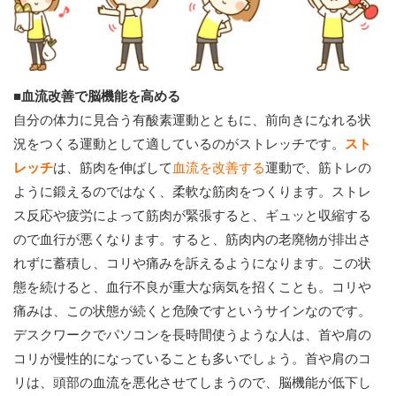
■血流改善で脳機能を高める
自分の体力に見合う有酸素運動とともに、前向きになれる状
況をつくる運動として適しているのがストレッチです。
スト
レッチ
は、筋肉を伸ばして
血流を改善する
運動で、筋トレの
ように鍛えるのではなく、柔軟な筋肉をつくります。ストレ
ス反応や疲労によって筋肉が緊張すると、ギュッと収縮する
ので血行が悪くなります。すると、筋肉内の老廃物が排出さ
れずに蓄積し、コリや痛みを訴えるようになります。この状
態を続けると、血行不良が重大な病気を招くことも。コリや
痛みは、この状態が続くと危険ですというサインなのです。
デスクワークでパソコンを長時間使うような人は、首や肩の
コリが慢性的になっていることも多いでしょう。首や肩のコ
リは、頭部の血流を悪化させてしまうので、脳機能が低下し