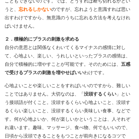
こともできないのです。では、どうすれば断ち切れるかとい
うと、
忘れるしかない
のですが、忘れようと意識すれば思い
出すわけですから、無意識のうちに忘れる方法を考えなけれ
ばいけません。
２．積極的にプラスの刺激を求める
自分の意思とは関係なくわいてくるマイナスの感情に対し
て、心地よい、楽しい、うれしいといったプラスの感情は、
自分で積極的に増やすことが可能です。そのためには、
五感
で受けるプラスの刺激を増やせばいい
わけです。
心地よいことや楽しいことをすればいいのですから、難しい
ことではありません。大切なのは、「
没頭するくらい
」とい
う接頭語が付くこと。没頭するくらい心地よいこと、没頭す
るくらい楽しいこと、没頭するくらい美味しい食事、などで
す。何が心地よいか、何が楽しいかということは、人それぞ
れ違います。趣味、マッサージ、食べ物、何でもいいので、
日頃から没頭できることをもつことが前向きになるコツで