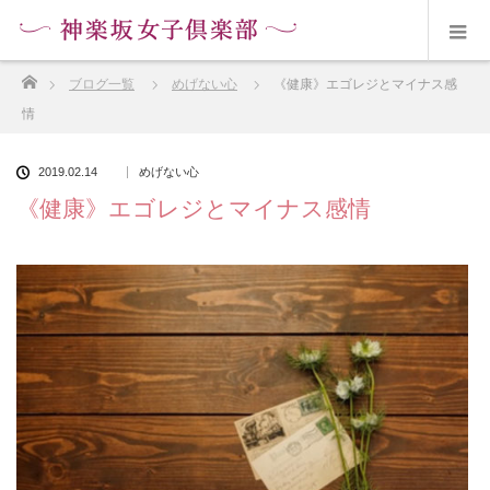
ホーム
ブログ一覧
めげない心
《健康》エゴレジとマイナス感
情
2019.02.14
めげない心
《健康》エゴレジとマイナス感情