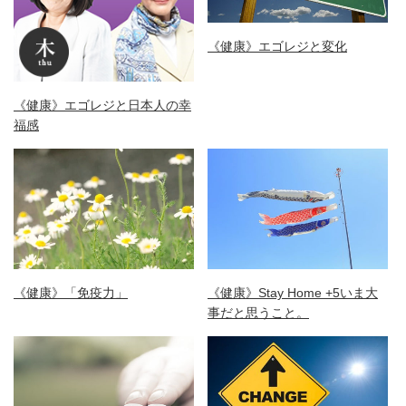
《健康》エゴレジと変化
《健康》エゴレジと日本人の幸
福感
《健康》「免疫力」
《健康》Stay Home +5いま大
事だと思うこと。