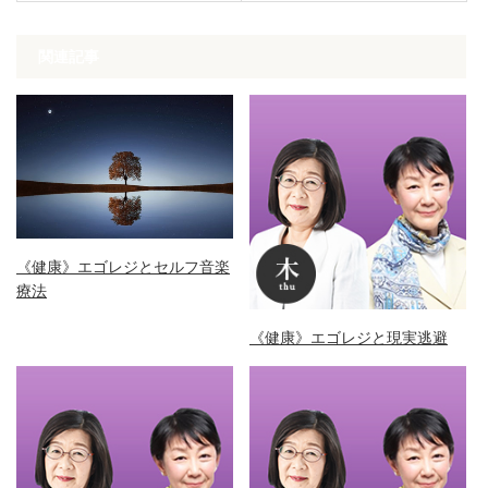
関連記事
《健康》エゴレジとセルフ音楽
療法
《健康》エゴレジと現実逃避