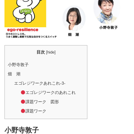
目次
[
hide
]
小野寺敦子
畑 潮
エゴレジワークあれこれ-3-
エゴレジワークのあれこれ
課題ワーク 図形
課題ワーク
小野寺敦子