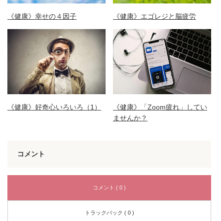
《健康》幸せの４因子
《健康》エゴレジと脳疲労
《健康》好奇心いろいろ（1）
《健康》「Zoom疲れ」してい
ませんか？
コメント
コメント ( 0 )
トラックバック ( 0 )