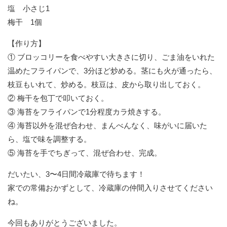
塩 小さじ1
梅干 1個
【作り方】
① ブロッコリーを食べやすい大きさに切り、ごま油をいれた
温めたフライパンで、3分ほど炒める。茎にも火が通ったら、
枝豆もいれて、炒める。枝豆は、皮から取り出しておく。
② 梅干を包丁で叩いておく。
③ 海苔をフライパンで1分程度カラ焼きする。
④ 海苔以外を混ぜ合わせ、まんべんなく、味がいに届いた
ら、塩で味を調整する。
⑤ 海苔を手でちぎって、混ぜ合わせ、完成。
だいたい、3〜4日間冷蔵庫で待ちます！
家での常備おかずとして、冷蔵庫の仲間入りさせてください
ね。
今回もありがとうございました。