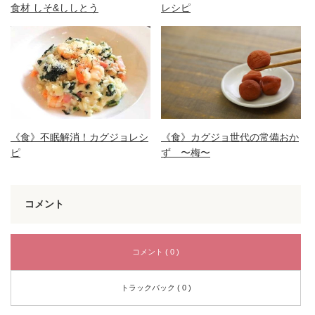
食材 しそ&ししとう
レシピ
《食》不眠解消！カグジョレシ
《食》カグジョ世代の常備おか
ピ
ず 〜梅〜
コメント
コメント ( 0 )
トラックバック ( 0 )