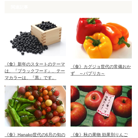
関連記事
《食》新年のスタートのテーマ
《食》カグジョ世代の常備おか
は、『ブラックフード』、テー
ず ～パプリカ～
マカラーは、『黒』です。
《食》Hanako世代の6月の旬の
《食》秋の果物 効果別りんご