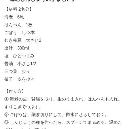
【材料 2名分】
海老 6尾
はんぺん 1枚
ごぼう 1／3本
むき枝豆 大さじ2
出汁 300ml
塩 ひとつまみ
醤油 小さじ1/2
三つ葉 少々
柚子 皮を少々
【作り方】
① 海老の皮、背腸を取り、生のまま入れ、はんぺんも入れ、
すりこぎでつぶす。
② ごぼうは、削ぎ切りにして、酢水にさらしておく。
③ しんじょうの種を作ったら、スプーンでまるめる。温めた