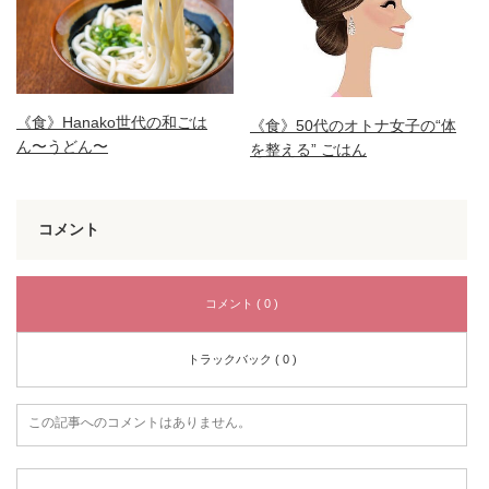
《食》Hanako世代の和ごは
《食》50代のオトナ女子の“体
ん〜うどん〜
を整える” ごはん
コメント
コメント ( 0 )
トラックバック ( 0 )
この記事へのコメントはありません。