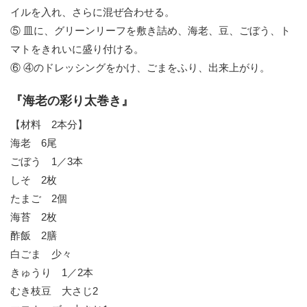
イルを入れ、さらに混ぜ合わせる。
⑤ 皿に、グリーンリーフを敷き詰め、海老、豆、ごぼう、ト
マトをきれいに盛り付ける。
⑥ ④のドレッシングをかけ、ごまをふり、出来上がり。
『海老の彩り太巻き』
【材料 2本分】
海老 6尾
ごぼう 1／3本
しそ 2枚
たまご 2個
海苔 2枚
酢飯 2膳
白ごま 少々
きゅうり 1／2本
むき枝豆 大さじ2