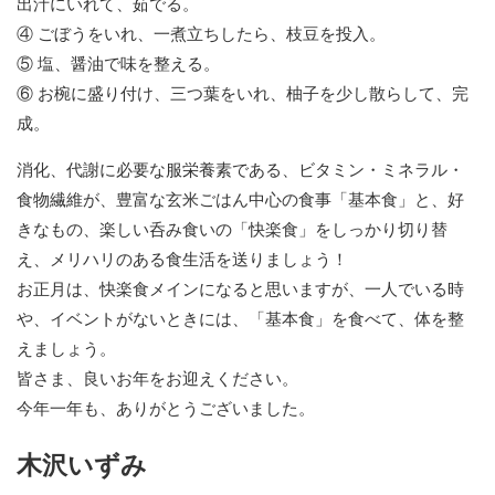
出汁にいれて、茹でる。
④ ごぼうをいれ、一煮立ちしたら、枝豆を投入。
⑤ 塩、醤油で味を整える。
⑥ お椀に盛り付け、三つ葉をいれ、柚子を少し散らして、完
成。
消化、代謝に必要な服栄養素である、ビタミン・ミネラル・
食物繊維が、豊富な玄米ごはん中心の食事「基本食」と、好
きなもの、楽しい呑み食いの「快楽食」をしっかり切り替
え、メリハリのある食生活を送りましょう！
お正月は、快楽食メインになると思いますが、一人でいる時
や、イベントがないときには、「基本食」を食べて、体を整
えましょう。
皆さま、良いお年をお迎えください。
今年一年も、ありがとうございました。
木沢いずみ