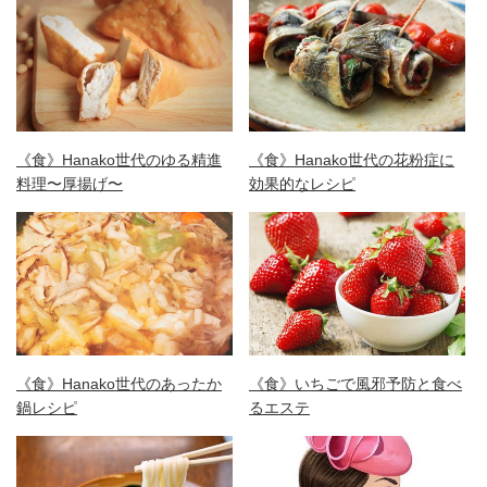
《食》Hanako世代のゆる精進
《食》Hanako世代の花粉症に
料理〜厚揚げ〜
効果的なレシピ
《食》Hanako世代のあったか
《食》いちごで風邪予防と食べ
鍋レシピ
るエステ