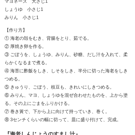
マヨネーズ 大さじ1
しょうゆ 小さじ1
みりん 小さじ1
【作り方】
① 海老の殻をむき、背腸をとり、茹でる。
② 厚焼き卵を作る。
③ ごぼうを、しょうゆ、みりん、砂糖、だし汁を入れて、柔
らかくなるまで煮る。
④ 海苔に酢飯をしき、しそをしき、半分に切った海老をしき
つめる。
⑤ きゅうり、ごぼう、枝豆も、きれいにしきつめる。
⑥ みりん、マヨ、しょうゆを混ぜ合わせたものを、上から塗
る。その上にごまをふりかける。
⑦ 巻き簀で、下から上に向けて持っていき、巻く。
⑧ 3センチくらいの幅に切って、皿に盛り付けて、完成。
『海老しんじょうのすまし汁』