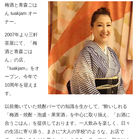
梅酒と青森ごは
ん tuakjam オー
ナー。
2007年より三軒
茶屋にて、「梅
酒と青森ごは
ん」の店、
『tuakjam』をオ
ープン。今年で
10周年を迎えま
す。
以前働いていた焼酎バーでの知識を生かして、“酔いしれる
「梅酒・焼酎・泡盛・果実酒」を中心に取り揃え、「お酒に
合うごはん」を提供しております。一人飲みを楽しく、日々
の生活に寄り添う、まさに“大人の学校”のような、お店で