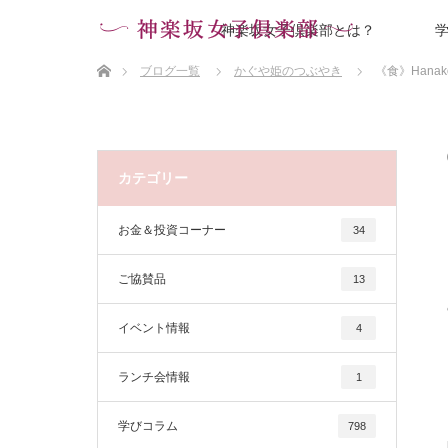
神楽坂女子倶楽部とは？
ホーム
ブログ一覧
かぐや姫のつぶやき
《食》Han
カテゴリー
お金＆投資コーナー
34
ご協賛品
13
イベント情報
4
ランチ会情報
1
学びコラム
798