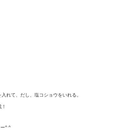
を入れて、だし、塩コショウをいれる。
成！
^ ^