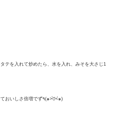
タテを入れて炒めたら、水を入れ、みそを大さじ1
上から、小口ネギ、海苔、ごまなどトッピングしたら、和風になっておいしさ倍増です٩̋(๑˃́ꇴ˂̀๑)