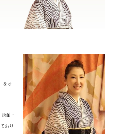
m』をオ
・焼酎・
しており