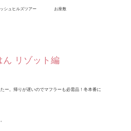
ッシュヒルズツアー
お座敷
はん リゾット編
！
したー。帰りが遅いのでマフラーも必需品！冬本番に
す。