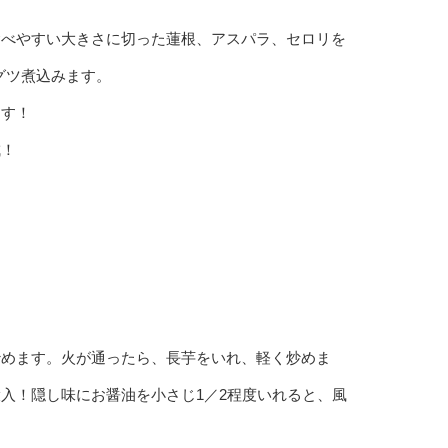
食べやすい大きさに切った蓮根、アスパラ、セロリを
ツグツ煮込みます。
ます！
成！
炒めます。火が通ったら、長芋をいれ、軽く炒めま
入！隠し味にお醤油を小さじ1／2程度いれると、風