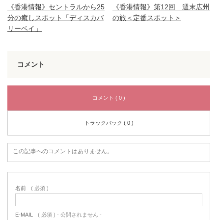
《香港情報》セントラルから25
《香港情報》第12回 週末広州
分の癒しスポット「ディスカバ
の旅＜定番スポット＞
リーベイ」
コメント
コメント ( 0 )
トラックバック ( 0 )
この記事へのコメントはありません。
名前
( 必須 )
E-MAIL
( 必須 ) - 公開されません -