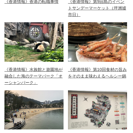
《香港情報》香港の転職事情
《香港情報》第9回島のイベン
トサンデーマーケット（坪洲墟
市日）
《香港情報》水族館と遊園地が
《香港情報》第10回食材の旨み
融合した海のテーマパーク「オ
をそのまま味わえるヘルシー鍋
ーシャンパーク」